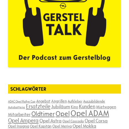
SCHLAGWÖRTER
Angebot
Angrillen
Aufkleber
Auszubildende
ADAC Opel Rallye Cup
Ersatzteile
Kunden
Jubiläum
Kino
Mietwagen
Autobatterie
Opel ADAM
Opel
Oldtimer
Mitarbeiter
Opel Ampera
Opel Astra
Opel Corsa
Opel Cascada
Opel Mokka
Opel Insignia
Opel Kapitän
Opel Meriva