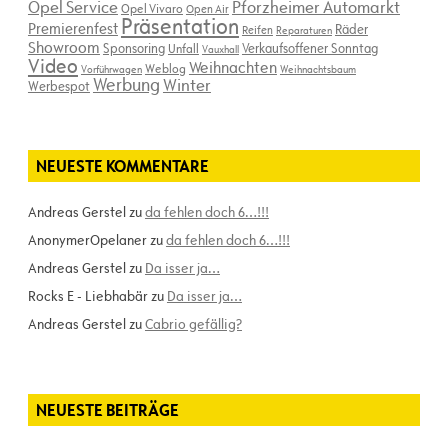
Opel Service
Pforzheimer Automarkt
Opel Vivaro
Open Air
Präsentation
Premierenfest
Räder
Reifen
Reparaturen
Showroom
Sponsoring
Verkaufsoffener Sonntag
Unfall
Vauxhall
Video
Weihnachten
Weblog
Vorführwagen
Weihnachtsbaum
Werbung
Winter
Werbespot
NEUESTE KOMMENTARE
Andreas Gerstel
zu
da fehlen doch 6…!!!
AnonymerOpelaner
zu
da fehlen doch 6…!!!
Andreas Gerstel
zu
Da isser ja…
Rocks E - Liebhabär
zu
Da isser ja…
Andreas Gerstel
zu
Cabrio gefällig?
NEUESTE BEITRÄGE