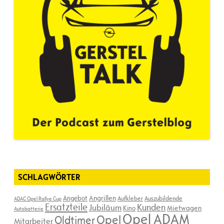
SCHLAGWÖRTER
Angebot
Angrillen
Aufkleber
Auszubildende
ADAC Opel Rallye Cup
Ersatzteile
Kunden
Jubiläum
Kino
Mietwagen
Autobatterie
Opel ADAM
Opel
Oldtimer
Mitarbeiter