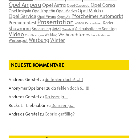
Opel Ampera
Opel Astra
Opel Corsa
Opel Cascada
Opel Mokka
Opel Insignia
Opel Kapitän
Opel Meriva
Opel Service
Pforzheimer Automarkt
Opel Vivaro
Open Air
Präsentation
Premierenfest
Räder
Reifen
Reparaturen
Showroom
Sponsoring
Verkaufsoffener Sonntag
Unfall
Vauxhall
Video
Weihnachten
Weblog
Vorführwagen
Weihnachtsbaum
Werbung
Winter
Werbespot
NEUESTE KOMMENTARE
Andreas Gerstel
zu
da fehlen doch 6…!!!
AnonymerOpelaner
zu
da fehlen doch 6…!!!
Andreas Gerstel
zu
Da isser ja…
Rocks E - Liebhabär
zu
Da isser ja…
Andreas Gerstel
zu
Cabrio gefällig?