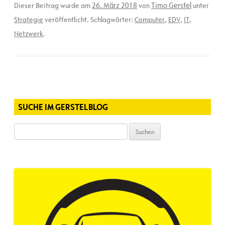
26. März 2018
Timo Gerstel
Dieser Beitrag wurde am
von
unter
Strategie
veröffentlicht. Schlagwörter:
Computer
,
EDV
,
IT
,
Netzwerk
.
SUCHE IM GERSTELBLOG
Suchen
nach: