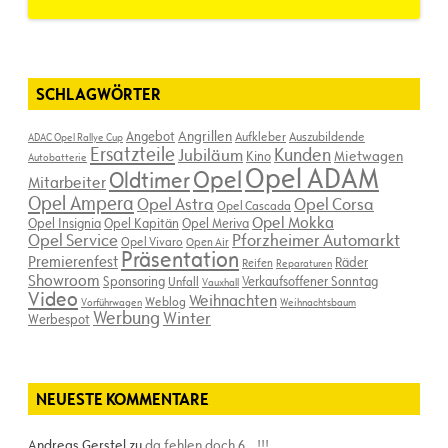
SCHLAGWÖRTER
Angebot
Angrillen
Aufkleber
Auszubildende
ADAC Opel Rallye Cup
Ersatzteile
Kunden
Jubiläum
Kino
Mietwagen
Autobatterie
Opel ADAM
Opel
Oldtimer
Mitarbeiter
Opel Ampera
Opel Astra
Opel Corsa
Opel Cascada
Opel Mokka
Opel Insignia
Opel Kapitän
Opel Meriva
Opel Service
Pforzheimer Automarkt
Opel Vivaro
Open Air
Präsentation
Premierenfest
Räder
Reifen
Reparaturen
Showroom
Sponsoring
Verkaufsoffener Sonntag
Unfall
Vauxhall
Video
Weihnachten
Weblog
Vorführwagen
Weihnachtsbaum
Werbung
Winter
Werbespot
NEUESTE KOMMENTARE
Andreas Gerstel
zu
da fehlen doch 6…!!!