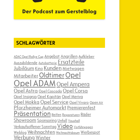
SCHLAGWÖRTER
Angebot
Angrillen
Aufkleber
ADAC Opel Rallye Cup
Ersatzteile
Auszubildende
Autobatterie
Kunden
Jubiläum
Kino
Mietwagen
Opel
Oldtimer
Mitarbeiter
Opel ADAM
Opel Ampera
Opel Astra
Opel Corsa
Opel Cascada
Opel Insignia
Opel Kapitän
Opel Meriva
Opel Service
Opel Mokka
Opel Vivaro
Open Air
Pforzheimer Automarkt
Premierenfest
Präsentation
Räder
Reifen
Reparaturen
Showroom
Sponsoring
Unfall
Vauxhall
Video
Verkaufsoffener Sonntag
Vorführwagen
Weihnachten
Werbespot
Weblog
Weihnachtsbaum
Werbung
Winter