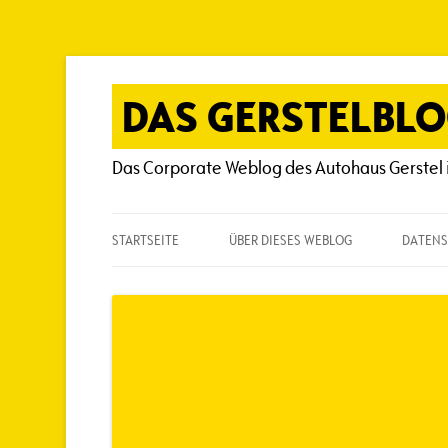
Zum
Inhalt
springen
DAS GERSTELBL
Das Corporate Weblog des Autohaus Gerstel 
STARTSEITE
ÜBER DIESES WEBLOG
DATENS
ÜBER DIESES WEBLOG
HÄUFIG GESTELLTE FRAGEN
SPIELREGELN
AUTOREN