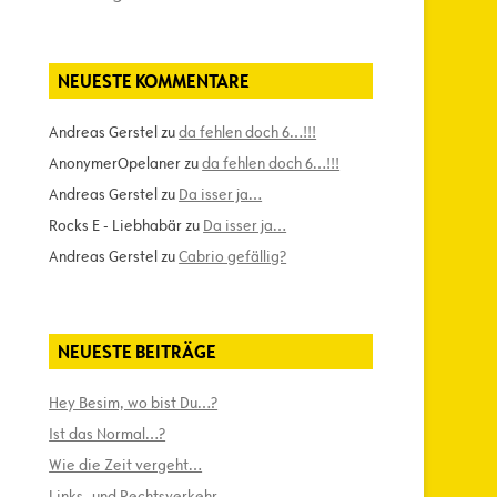
NEUESTE KOMMENTARE
Andreas Gerstel
zu
da fehlen doch 6…!!!
AnonymerOpelaner
zu
da fehlen doch 6…!!!
Andreas Gerstel
zu
Da isser ja…
Rocks E - Liebhabär
zu
Da isser ja…
Andreas Gerstel
zu
Cabrio gefällig?
NEUESTE BEITRÄGE
Hey Besim, wo bist Du…?
Ist das Normal…?
Wie die Zeit vergeht…
Links- und Rechtsverkehr