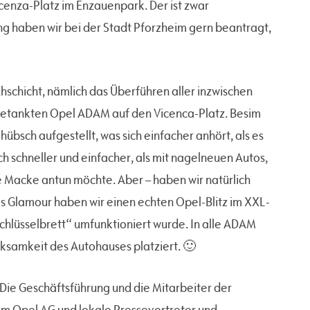
icenza-Platz im Enzauenpark. Der ist zwar
g haben wir bei der Stadt Pforzheim gern beantragt,
schicht, nämlich das Überführen aller inzwischen
lgetankten Opel ADAM auf den Vicenca-Platz. Besim
übsch aufgestellt, was sich einfacher anhört, als es
h schneller und einfacher, als mit nagelneuen Autos,
 Macke antun möchte. Aber – haben wir natürlich
as Glamour haben wir einen echten Opel-Blitz im XXL-
hlüsselbrett“ umfunktioniert wurde. In alle ADAM
ksamkeit des Autohauses platziert. 🙂
Die Geschäftsführung und die Mitarbeiter der
am Opel AG und lokale Pressevertreter und