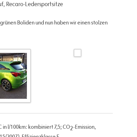
f, Recaro-Ledersportsitze
lgrünen Boliden und nun haben wir einen stolzen
 in l/100km: kombiniert 7,5; CO
-Emission,
2
15/2007), Effizienzklasse F