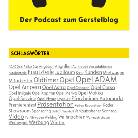
SCHLAGWÖRTER
Angebot
Angrillen
Aufkleber
Auszubildende
ADAC Opel Rallye Cup
Ersatzteile
Kunden
Jubiläum
Kino
Mietwagen
Autobatterie
Opel ADAM
Opel
Oldtimer
Mitarbeiter
Opel Ampera
Opel Astra
Opel Corsa
Opel Cascada
Opel Mokka
Opel Insignia
Opel Kapitän
Opel Meriva
Opel Service
Pforzheimer Automarkt
Opel Vivaro
Open Air
Präsentation
Premierenfest
Räder
Reifen
Reparaturen
Showroom
Sponsoring
Verkaufsoffener Sonntag
Unfall
Vauxhall
Video
Weihnachten
Weblog
Vorführwagen
Weihnachtsbaum
Werbung
Winter
Werbespot