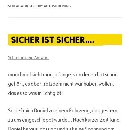
SCHLAGWORTARCHIV:
AUTOSICHERUNG
SICHER IST SICHER….
Schreibe eine Antwort
manchmal sieht man ja Dinge, von denen hat schon
gehört, es aber trotzdem nicht war haben wollen,
das es so was in Echt gibt!
So rief mich Daniel zu einem Fahrzeug, das gestern
zu uns eingeschleppt wurde… Nach kurzer Zeit fand
Daniel heraus, dass ab und zu keine Spannung am