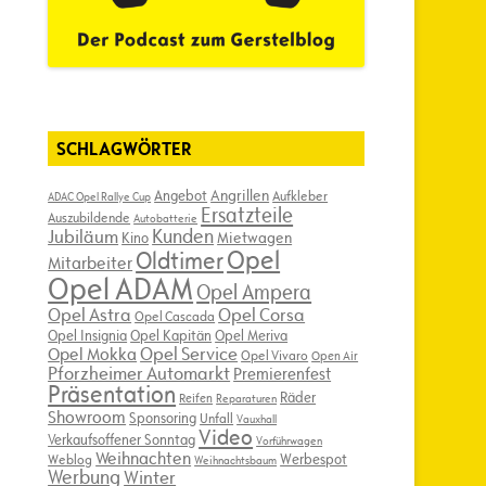
SCHLAGWÖRTER
Angebot
Angrillen
Aufkleber
ADAC Opel Rallye Cup
Ersatzteile
Auszubildende
Autobatterie
Kunden
Jubiläum
Kino
Mietwagen
Opel
Oldtimer
Mitarbeiter
Opel ADAM
Opel Ampera
Opel Astra
Opel Corsa
Opel Cascada
Opel Insignia
Opel Kapitän
Opel Meriva
Opel Service
Opel Mokka
Opel Vivaro
Open Air
Pforzheimer Automarkt
Premierenfest
Präsentation
Räder
Reifen
Reparaturen
Showroom
Sponsoring
Unfall
Vauxhall
Video
Verkaufsoffener Sonntag
Vorführwagen
Weihnachten
Werbespot
Weblog
Weihnachtsbaum
Werbung
Winter