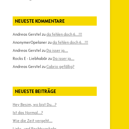
NEUESTE KOMMENTARE
Andreas Gerstel
zu
da fehlen doch 6…!!!
AnonymerOpelaner
zu
da fehlen doch 6…!!!
Andreas Gerstel
zu
Da isser ja…
Rocks E - Liebhabär
zu
Da isser ja…
Andreas Gerstel
zu
Cabrio gefällig?
NEUESTE BEITRÄGE
Hey Besim, wo bist Du…?
Ist das Normal…?
Wie die Zeit vergeht…
Links- und Rechtsverkehr