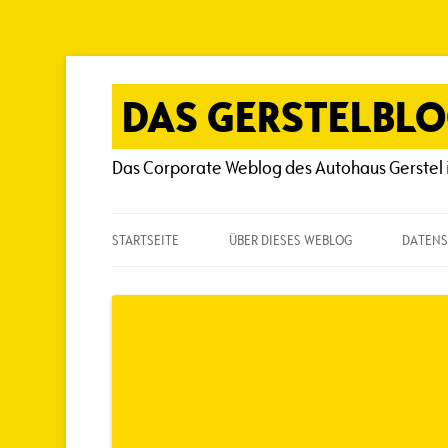
Zum
Inhalt
springen
DAS GERSTELBL
Das Corporate Weblog des Autohaus Gerstel 
STARTSEITE
ÜBER DIESES WEBLOG
DATENS
ÜBER DIESES WEBLOG
HÄUFIG GESTELLTE FRAGEN
SPIELREGELN
AUTOREN