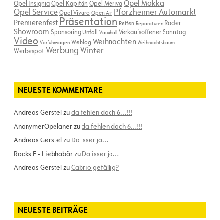
Opel Mokka
Opel Insignia
Opel Kapitän
Opel Meriva
Opel Service
Pforzheimer Automarkt
Opel Vivaro
Open Air
Präsentation
Premierenfest
Räder
Reifen
Reparaturen
Showroom
Sponsoring
Verkaufsoffener Sonntag
Unfall
Vauxhall
Video
Weihnachten
Weblog
Vorführwagen
Weihnachtsbaum
Werbung
Winter
Werbespot
NEUESTE KOMMENTARE
Andreas Gerstel
zu
da fehlen doch 6…!!!
AnonymerOpelaner
zu
da fehlen doch 6…!!!
Andreas Gerstel
zu
Da isser ja…
Rocks E - Liebhabär
zu
Da isser ja…
Andreas Gerstel
zu
Cabrio gefällig?
NEUESTE BEITRÄGE