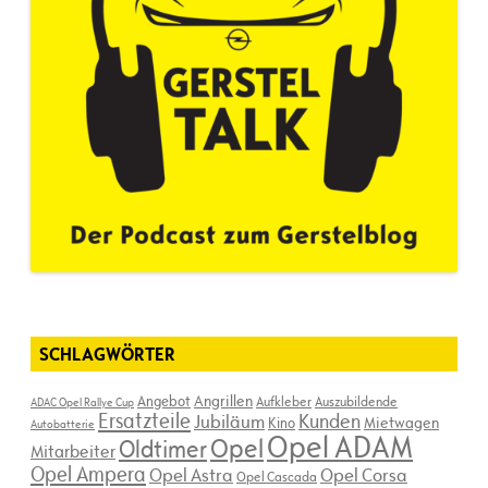
SCHLAGWÖRTER
Angebot
Angrillen
Aufkleber
Auszubildende
ADAC Opel Rallye Cup
Ersatzteile
Kunden
Jubiläum
Kino
Mietwagen
Autobatterie
Opel ADAM
Opel
Oldtimer
Mitarbeiter
Opel Ampera
Opel Astra
Opel Corsa
Opel Cascada