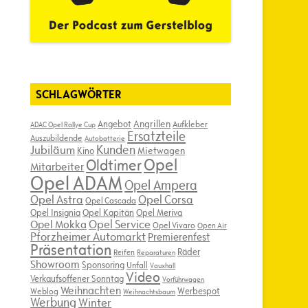
SCHLAGWÖRTER
Angebot
Angrillen
Aufkleber
ADAC Opel Rallye Cup
Ersatzteile
Auszubildende
Autobatterie
Kunden
Jubiläum
Kino
Mietwagen
Opel
Oldtimer
Mitarbeiter
Opel ADAM
Opel Ampera
Opel Astra
Opel Corsa
Opel Cascada
Opel Insignia
Opel Kapitän
Opel Meriva
Opel Service
Opel Mokka
Opel Vivaro
Open Air
Pforzheimer Automarkt
Premierenfest
Präsentation
Räder
Reifen
Reparaturen
Showroom
Sponsoring
Unfall
Vauxhall
Video
Verkaufsoffener Sonntag
Vorführwagen
Weihnachten
Werbespot
Weblog
Weihnachtsbaum
Werbung
Winter