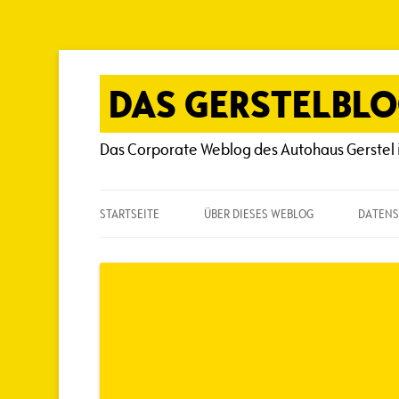
Zum
Inhalt
springen
DAS GERSTELBL
Das Corporate Weblog des Autohaus Gerstel 
STARTSEITE
ÜBER DIESES WEBLOG
DATENS
ÜBER DIESES WEBLOG
HÄUFIG GESTELLTE FRAGEN
SPIELREGELN
AUTOREN