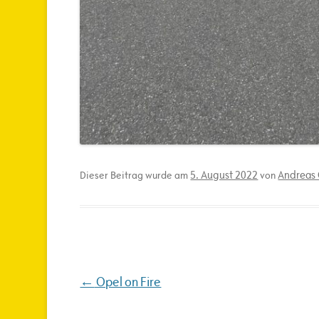
5. August 2022
Andreas 
Dieser Beitrag wurde am
von
Beitragsnavigation
←
Opel on Fire