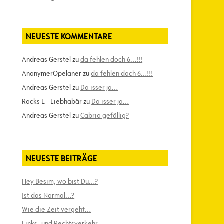
NEUESTE KOMMENTARE
Andreas Gerstel
zu
da fehlen doch 6…!!!
AnonymerOpelaner
zu
da fehlen doch 6…!!!
Andreas Gerstel
zu
Da isser ja…
Rocks E - Liebhabär
zu
Da isser ja…
Andreas Gerstel
zu
Cabrio gefällig?
NEUESTE BEITRÄGE
Hey Besim, wo bist Du…?
Ist das Normal…?
Wie die Zeit vergeht…
Links- und Rechtsverkehr