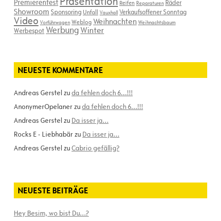
Präsentation
Premierenfest
Räder
Reifen
Reparaturen
Showroom
Sponsoring
Verkaufsoffener Sonntag
Unfall
Vauxhall
Video
Weihnachten
Weblog
Vorführwagen
Weihnachtsbaum
Werbung
Winter
Werbespot
NEUESTE KOMMENTARE
Andreas Gerstel
zu
da fehlen doch 6…!!!
AnonymerOpelaner
zu
da fehlen doch 6…!!!
Andreas Gerstel
zu
Da isser ja…
Rocks E - Liebhabär
zu
Da isser ja…
Andreas Gerstel
zu
Cabrio gefällig?
NEUESTE BEITRÄGE
Hey Besim, wo bist Du…?