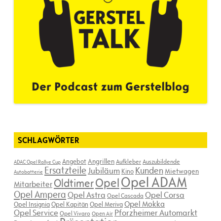
SCHLAGWÖRTER
Angebot
Angrillen
Aufkleber
Auszubildende
ADAC Opel Rallye Cup
Ersatzteile
Kunden
Jubiläum
Kino
Mietwagen
Autobatterie
Opel ADAM
Opel
Oldtimer
Mitarbeiter
Opel Ampera
Opel Astra
Opel Corsa
Opel Cascada
Opel Mokka
Opel Insignia
Opel Kapitän
Opel Meriva
Opel Service
Pforzheimer Automarkt
Opel Vivaro
Open Air