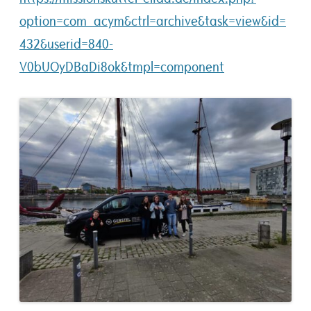
option=com_acym&ctrl=archive&task=view&id=
432&userid=840-
V0bUOyDBaDi8ok&tmpl=component