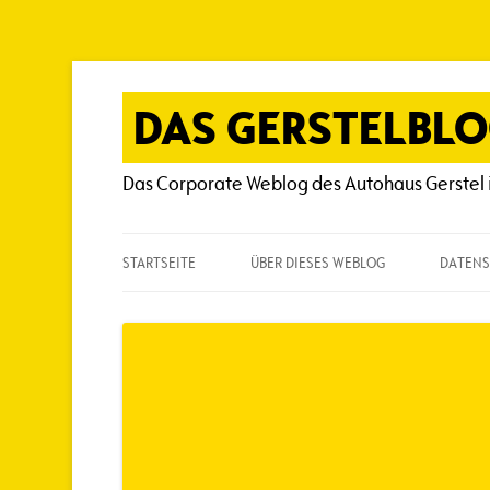
Zum
Inhalt
springen
DAS GERSTELBL
Das Corporate Weblog des Autohaus Gerstel 
STARTSEITE
ÜBER DIESES WEBLOG
DATENS
ÜBER DIESES WEBLOG
HÄUFIG GESTELLTE FRAGEN
SPIELREGELN
AUTOREN