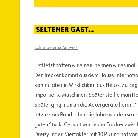
SELTENER GAST…
Schreibe eine Antwort
Erst letzt hatten wir einen, nennen wir es ma
Der Trecker kommt aus dem Hause Internation
kommt aber in Wirklichkeit aus Neuss. Zu Be
importierte Maschinen. Später stellte man 
Später ging man an die Ackergeräte heran. 19
letzte vom Band. Über die Jahre wurden so c
guten Stück: Gebaut wurde der Träcker zwisc
Dreizylinder, Viertakter mit 30 PS und hat vo