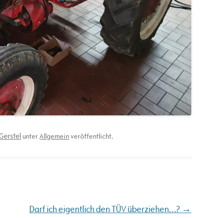
Gerstel
unter
Allgemein
veröffentlicht.
→
Darf ich eigentlich den TÜV überziehen…?