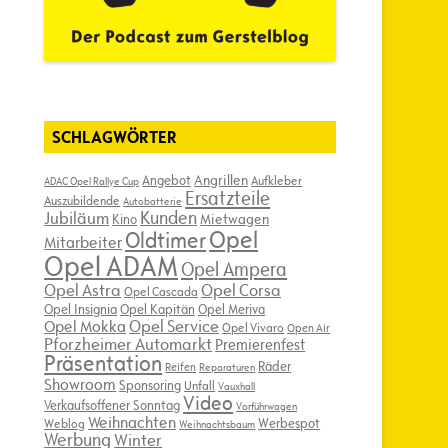
SCHLAGWÖRTER
Angebot
Angrillen
Aufkleber
ADAC Opel Rallye Cup
Ersatzteile
Auszubildende
Autobatterie
Kunden
Jubiläum
Kino
Mietwagen
Opel
Oldtimer
Mitarbeiter
Opel ADAM
Opel Ampera
Opel Astra
Opel Corsa
Opel Cascada
Opel Insignia
Opel Kapitän
Opel Meriva
Opel Service
Opel Mokka
Opel Vivaro
Open Air
Pforzheimer Automarkt
Premierenfest
Präsentation
Räder
Reifen
Reparaturen
Showroom
Sponsoring
Unfall
Vauxhall
Video
Verkaufsoffener Sonntag
Vorführwagen
Weihnachten
Werbespot
Weblog
Weihnachtsbaum
Werbung
Winter