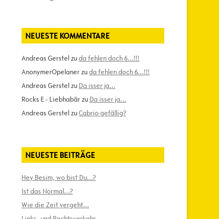
NEUESTE KOMMENTARE
Andreas Gerstel
zu
da fehlen doch 6…!!!
AnonymerOpelaner
zu
da fehlen doch 6…!!!
Andreas Gerstel
zu
Da isser ja…
Rocks E - Liebhabär
zu
Da isser ja…
Andreas Gerstel
zu
Cabrio gefällig?
NEUESTE BEITRÄGE
Hey Besim, wo bist Du…?
Ist das Normal…?
Wie die Zeit vergeht…
Links- und Rechtsverkehr