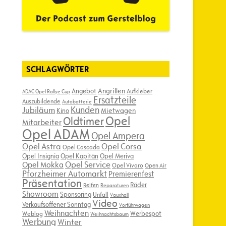
SCHLAGWÖRTER
Angebot
Angrillen
Aufkleber
ADAC Opel Rallye Cup
Ersatzteile
Auszubildende
Autobatterie
Kunden
Jubiläum
Kino
Mietwagen
Opel
Oldtimer
Mitarbeiter
Opel ADAM
Opel Ampera
Opel Astra
Opel Corsa
Opel Cascada
Opel Insignia
Opel Kapitän
Opel Meriva
Opel Service
Opel Mokka
Opel Vivaro
Open Air
Pforzheimer Automarkt
Premierenfest
Präsentation
Räder
Reifen
Reparaturen
Showroom
Sponsoring
Unfall
Vauxhall
Video
Verkaufsoffener Sonntag
Vorführwagen
Weihnachten
Werbespot
Weblog
Weihnachtsbaum
Werbung
Winter