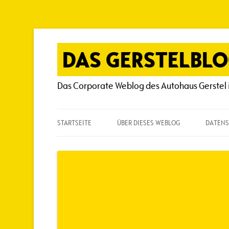
Zum
Inhalt
springen
DAS GERSTELBL
Das Corporate Weblog des Autohaus Gerstel 
STARTSEITE
ÜBER DIESES WEBLOG
DATENS
ÜBER DIESES WEBLOG
HÄUFIG GESTELLTE FRAGEN
SPIELREGELN
AUTOREN