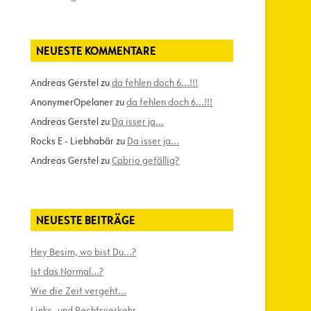
NEUESTE KOMMENTARE
Andreas Gerstel
zu
da fehlen doch 6…!!!
AnonymerOpelaner
zu
da fehlen doch 6…!!!
Andreas Gerstel
zu
Da isser ja…
Rocks E - Liebhabär
zu
Da isser ja…
Andreas Gerstel
zu
Cabrio gefällig?
NEUESTE BEITRÄGE
Hey Besim, wo bist Du…?
Ist das Normal…?
Wie die Zeit vergeht…
Links- und Rechtsverkehr