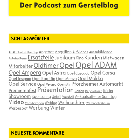
SCHLAGWÖRTER
Angebot
Angrillen
Aufkleber
Auszubildende
ADAC Opel Rallye Cup
Ersatzteile
Kunden
Jubiläum
Kino
Mietwagen
Autobatterie
Opel ADAM
Opel
Oldtimer
Mitarbeiter
Opel Ampera
Opel Astra
Opel Corsa
Opel Cascada
Opel Mokka
Opel Insignia
Opel Kapitän
Opel Meriva
Opel Service
Pforzheimer Automarkt
Opel Vivaro
Open Air
Präsentation
Premierenfest
Räder
Reifen
Reparaturen
Showroom
Sponsoring
Verkaufsoffener Sonntag
Unfall
Vauxhall
Video
Weihnachten
Weblog
Vorführwagen
Weihnachtsbaum
Werbung
Winter
Werbespot
NEUESTE KOMMENTARE