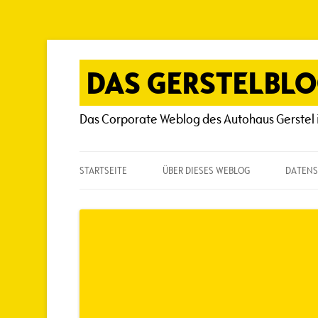
Zum
Inhalt
springen
DAS GERSTELBL
Das Corporate Weblog des Autohaus Gerstel 
STARTSEITE
ÜBER DIESES WEBLOG
DATENS
ÜBER DIESES WEBLOG
HÄUFIG GESTELLTE FRAGEN
SPIELREGELN
AUTOREN