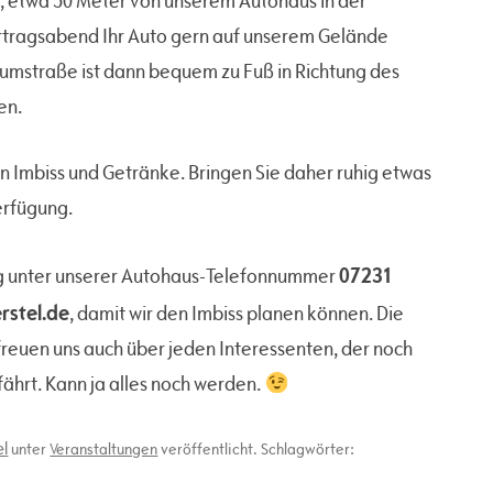
 etwa 50 Meter von unserem Autohaus in der
ortragsabend Ihr Auto gern auf unserem Gelände
iumstraße ist dann bequem zu Fuß in Richtung des
en.
en Imbiss und Getränke. Bringen Sie daher ruhig etwas
Verfügung.
07231
ng unter unserer Autohaus-Telefonnummer
rstel.de
, damit wir den Imbiss planen können. Die
r freuen uns auch über jeden Interessenten, der noch
fährt. Kann ja alles noch werden.
el
unter
Veranstaltungen
veröffentlicht. Schlagwörter: