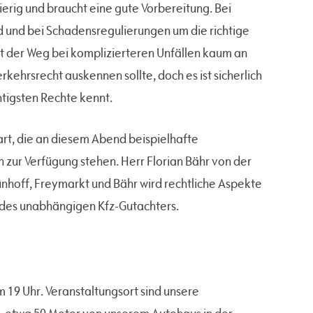
ierig und braucht eine gute Vorbereitung. Bei
ld und bei Schadensregulierungen um die richtige
t der Weg bei komplizierteren Unfällen kaum an
rkehrsrecht auskennen sollte, doch es ist sicherlich
htigsten Rechte kennt.
rt, die an diesem Abend beispielhafte
n zur Verfügung stehen. Herr Florian Bähr von der
nhoff, Freymarkt und Bähr wird rechtliche Aspekte
t des unabhängigen Kfz-Gutachters.
m 19 Uhr. Veranstaltungsort sind unsere