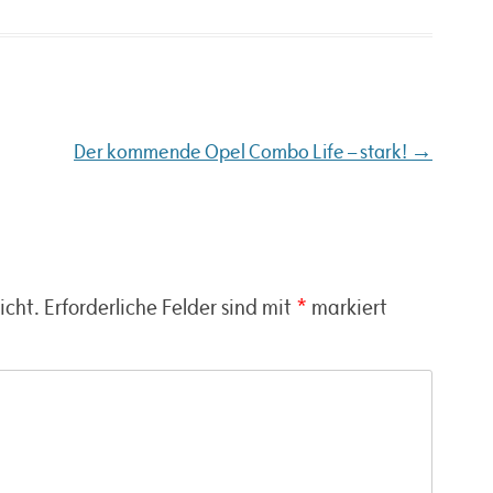
→
Der kommende Opel Combo Life – stark!
icht.
Erforderliche Felder sind mit
*
markiert