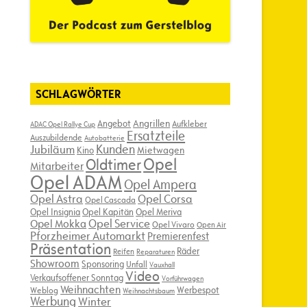
SCHLAGWÖRTER
Angebot
Angrillen
Aufkleber
ADAC Opel Rallye Cup
Ersatzteile
Auszubildende
Autobatterie
Kunden
Jubiläum
Kino
Mietwagen
Opel
Oldtimer
Mitarbeiter
Opel ADAM
Opel Ampera
Opel Astra
Opel Corsa
Opel Cascada
Opel Insignia
Opel Kapitän
Opel Meriva
Opel Service
Opel Mokka
Opel Vivaro
Open Air
Pforzheimer Automarkt
Premierenfest
Präsentation
Räder
Reifen
Reparaturen
Showroom
Sponsoring
Unfall
Vauxhall
Video
Verkaufsoffener Sonntag
Vorführwagen
Weihnachten
Werbespot
Weblog
Weihnachtsbaum
Werbung
Winter