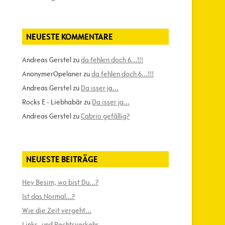
NEUESTE KOMMENTARE
Andreas Gerstel
zu
da fehlen doch 6…!!!
AnonymerOpelaner
zu
da fehlen doch 6…!!!
Andreas Gerstel
zu
Da isser ja…
Rocks E - Liebhabär
zu
Da isser ja…
Andreas Gerstel
zu
Cabrio gefällig?
NEUESTE BEITRÄGE
Hey Besim, wo bist Du…?
Ist das Normal…?
Wie die Zeit vergeht…
Links- und Rechtsverkehr