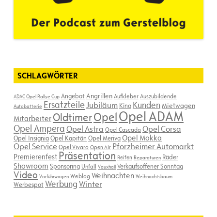
SCHLAGWÖRTER
Angebot
Angrillen
Aufkleber
Auszubildende
ADAC Opel Rallye Cup
Ersatzteile
Kunden
Jubiläum
Kino
Mietwagen
Autobatterie
Opel ADAM
Opel
Oldtimer
Mitarbeiter
Opel Ampera
Opel Astra
Opel Corsa
Opel Cascada
Opel Mokka
Opel Insignia
Opel Kapitän
Opel Meriva
Opel Service
Pforzheimer Automarkt
Opel Vivaro
Open Air
Präsentation
Premierenfest
Räder
Reifen
Reparaturen
Showroom
Sponsoring
Verkaufsoffener Sonntag
Unfall
Vauxhall
Video
Weihnachten
Weblog
Vorführwagen
Weihnachtsbaum
Werbung
Winter
Werbespot