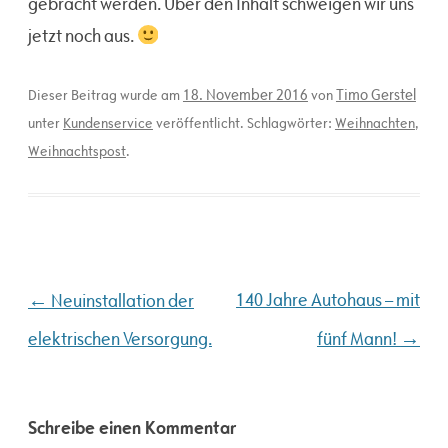
gebracht werden. Über den Inhalt schweigen wir uns
jetzt noch aus.
18. November 2016
Timo Gerstel
Dieser Beitrag wurde am
von
unter
Kundenservice
veröffentlicht. Schlagwörter:
Weihnachten
,
Weihnachtspost
.
Beitragsnavigation
←
140 Jahre Autohaus – mit
Neuinstallation der
→
elektrischen Versorgung.
fünf Mann!
Schreibe einen Kommentar