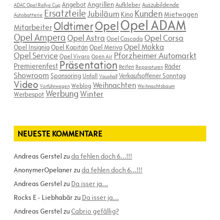
Angebot
Angrillen
Aufkleber
Auszubildende
ADAC Opel Rallye Cup
Ersatzteile
Kunden
Jubiläum
Kino
Mietwagen
Autobatterie
Opel ADAM
Opel
Oldtimer
Mitarbeiter
Opel Ampera
Opel Astra
Opel Corsa
Opel Cascada
Opel Mokka
Opel Insignia
Opel Kapitän
Opel Meriva
Opel Service
Pforzheimer Automarkt
Opel Vivaro
Open Air
Präsentation
Premierenfest
Räder
Reifen
Reparaturen
Showroom
Sponsoring
Verkaufsoffener Sonntag
Unfall
Vauxhall
Video
Weihnachten
Weblog
Vorführwagen
Weihnachtsbaum
Werbung
Winter
Werbespot
NEUESTE KOMMENTARE
Andreas Gerstel
zu
da fehlen doch 6…!!!
AnonymerOpelaner
zu
da fehlen doch 6…!!!
Andreas Gerstel
zu
Da isser ja…
Rocks E - Liebhabär
zu
Da isser ja…
Andreas Gerstel
zu
Cabrio gefällig?