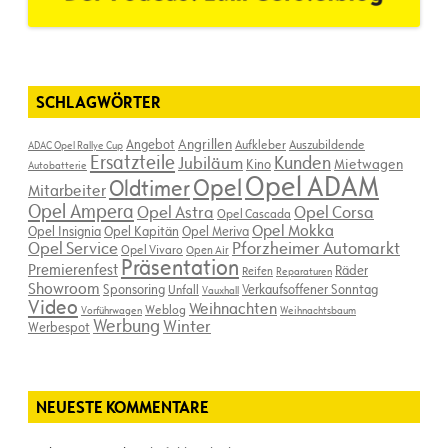
SCHLAGWÖRTER
Angebot
Angrillen
Aufkleber
Auszubildende
ADAC Opel Rallye Cup
Ersatzteile
Kunden
Jubiläum
Kino
Mietwagen
Autobatterie
Opel ADAM
Opel
Oldtimer
Mitarbeiter
Opel Ampera
Opel Astra
Opel Corsa
Opel Cascada
Opel Mokka
Opel Insignia
Opel Kapitän
Opel Meriva
Opel Service
Pforzheimer Automarkt
Opel Vivaro
Open Air
Präsentation
Premierenfest
Räder
Reifen
Reparaturen
Showroom
Sponsoring
Verkaufsoffener Sonntag
Unfall
Vauxhall
Video
Weihnachten
Weblog
Vorführwagen
Weihnachtsbaum
Werbung
Winter
Werbespot
NEUESTE KOMMENTARE