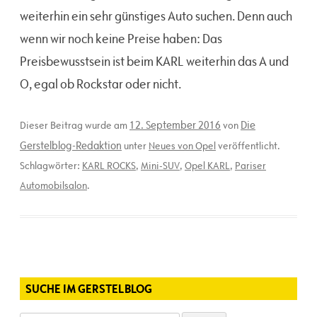
weiterhin ein sehr günstiges Auto suchen. Denn auch
wenn wir noch keine Preise haben: Das
Preisbewusstsein ist beim KARL weiterhin das A und
O, egal ob Rockstar oder nicht.
12. September 2016
Die
Dieser Beitrag wurde am
von
Gerstelblog-Redaktion
unter
Neues von Opel
veröffentlicht.
Schlagwörter:
KARL ROCKS
,
Mini-SUV
,
Opel KARL
,
Pariser
Automobilsalon
.
SUCHE IM GERSTELBLOG