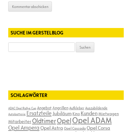
SUCHE IM GERSTELBLOG
Suchen
nach:
SCHLAGWÖRTER
Angebot
Angrillen
Aufkleber
Auszubildende
ADAC Opel Rallye Cup
Ersatzteile
Kunden
Jubiläum
Kino
Mietwagen
Autobatterie
Opel ADAM
Opel
Oldtimer
Mitarbeiter
Opel Ampera
Opel Astra
Opel Corsa
Opel Cascada