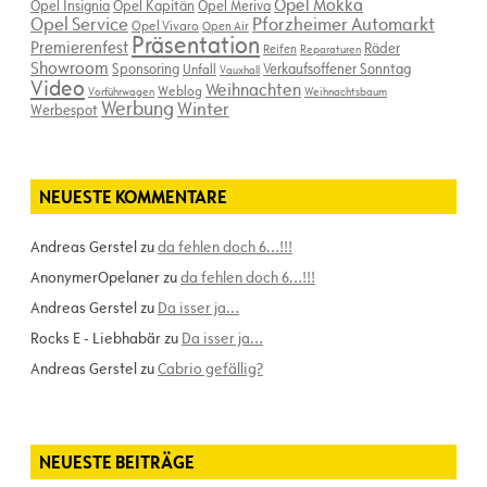
Opel Mokka
Opel Insignia
Opel Kapitän
Opel Meriva
Opel Service
Pforzheimer Automarkt
Opel Vivaro
Open Air
Präsentation
Premierenfest
Räder
Reifen
Reparaturen
Showroom
Sponsoring
Verkaufsoffener Sonntag
Unfall
Vauxhall
Video
Weihnachten
Weblog
Vorführwagen
Weihnachtsbaum
Werbung
Winter
Werbespot
NEUESTE KOMMENTARE
Andreas Gerstel
zu
da fehlen doch 6…!!!
AnonymerOpelaner
zu
da fehlen doch 6…!!!
Andreas Gerstel
zu
Da isser ja…
Rocks E - Liebhabär
zu
Da isser ja…
Andreas Gerstel
zu
Cabrio gefällig?
NEUESTE BEITRÄGE