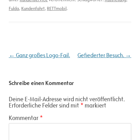
Fulda
,
Kundenfahrt
,
RETTmobil
.
Beitragsnavigation
←
→
Ganz großes Logo-Fail.
Gefiederter Besuch.
Schreibe einen Kommentar
Deine E-Mail-Adresse wird nicht veröffentlicht.
Erforderliche Felder sind mit
*
markiert
Kommentar
*