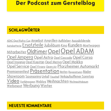
SCHLAGWÖRTER
Angebot
Angrillen
Aufkleber
Auszubildende
ADAC Opel Rallye Cup
Ersatzteile
Kunden
Jubiläum
Kino
Mietwagen
Autobatterie
Opel ADAM
Opel
Oldtimer
Mitarbeiter
Opel Ampera
Opel Astra
Opel Corsa
Opel Cascada
Opel Mokka
Opel Insignia
Opel Kapitän
Opel Meriva
Opel Service
Pforzheimer Automarkt
Opel Vivaro
Open Air
Präsentation
Premierenfest
Räder
Reifen
Reparaturen
Showroom
Sponsoring
Verkaufsoffener Sonntag
Unfall
Vauxhall
Video
Weihnachten
Weblog
Vorführwagen
Weihnachtsbaum
Werbung
Winter
Werbespot
NEUESTE KOMMENTARE