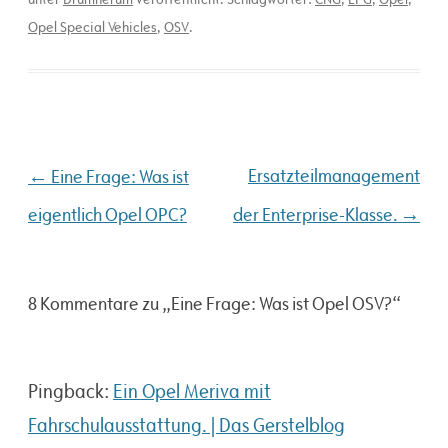
Opel Special Vehicles
,
OSV
.
Beitragsnavigation
←
Ersatzteilmanagement
Eine Frage: Was ist
→
eigentlich Opel OPC?
der Enterprise-Klasse.
8 Kommentare zu „
Eine Frage: Was ist Opel OSV?
“
Pingback:
Ein Opel Meriva mit
Fahrschulausstattung. | Das Gerstelblog