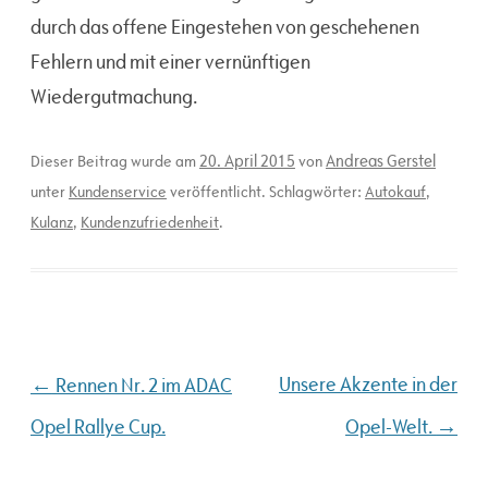
durch das offene Eingestehen von geschehenen
Fehlern und mit einer vernünftigen
Wiedergutmachung.
20. April 2015
Andreas Gerstel
Dieser Beitrag wurde am
von
unter
Kundenservice
veröffentlicht. Schlagwörter:
Autokauf
,
Kulanz
,
Kundenzufriedenheit
.
Beitragsnavigation
←
Unsere Akzente in der
Rennen Nr. 2 im ADAC
→
Opel Rallye Cup.
Opel-Welt.