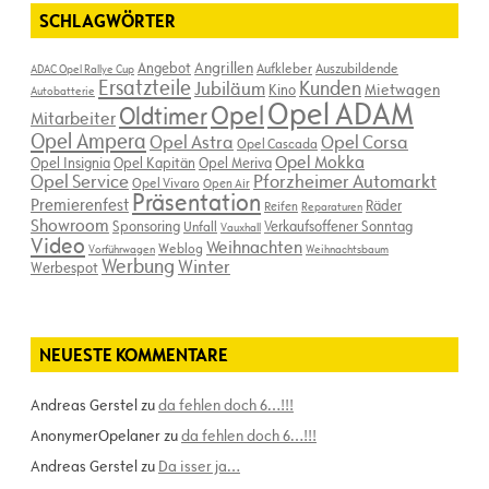
SCHLAGWÖRTER
Angebot
Angrillen
Aufkleber
Auszubildende
ADAC Opel Rallye Cup
Ersatzteile
Kunden
Jubiläum
Kino
Mietwagen
Autobatterie
Opel ADAM
Opel
Oldtimer
Mitarbeiter
Opel Ampera
Opel Astra
Opel Corsa
Opel Cascada
Opel Mokka
Opel Insignia
Opel Kapitän
Opel Meriva
Opel Service
Pforzheimer Automarkt
Opel Vivaro
Open Air
Präsentation
Premierenfest
Räder
Reifen
Reparaturen
Showroom
Sponsoring
Verkaufsoffener Sonntag
Unfall
Vauxhall
Video
Weihnachten
Weblog
Vorführwagen
Weihnachtsbaum
Werbung
Winter
Werbespot
NEUESTE KOMMENTARE
Andreas Gerstel
zu
da fehlen doch 6…!!!
AnonymerOpelaner
zu
da fehlen doch 6…!!!
Andreas Gerstel
zu
Da isser ja…