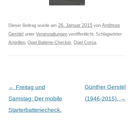
Andreas
Dieser Beitrag wurde am
26. Januar 2015
von
Gerstel
unter
Veranstaltungen
veröffentlicht. Schlagwörter:
Angrillen
,
Opel Batterie-Checker
,
Opel Corsa
.
Beitragsnavigation
←
Günther Gerstel
Freitag und
→
Samstag: Der mobile
(1946-2015).
Starterbatteriecheck.