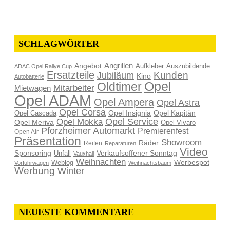
SCHLAGWÖRTER
Angrillen
Angebot
Aufkleber
Auszubildende
ADAC Opel Rallye Cup
Ersatzteile
Kunden
Jubiläum
Kino
Autobatterie
Opel
Oldtimer
Mitarbeiter
Mietwagen
Opel ADAM
Opel Ampera
Opel Astra
Opel Corsa
Opel Insignia
Opel Kapitän
Opel Cascada
Opel Service
Opel Mokka
Opel Meriva
Opel Vivaro
Pforzheimer Automarkt
Premierenfest
Open Air
Präsentation
Showroom
Räder
Reifen
Reparaturen
Video
Sponsoring
Verkaufsoffener Sonntag
Unfall
Vauxhall
Weihnachten
Werbespot
Weblog
Vorführwagen
Weihnachtsbaum
Werbung
Winter
NEUESTE KOMMENTARE