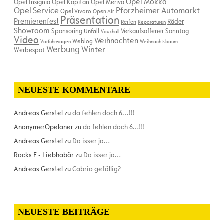
Opel Mokka
Opel Insignia
Opel Kapitän
Opel Meriva
Opel Service
Pforzheimer Automarkt
Opel Vivaro
Open Air
Präsentation
Premierenfest
Räder
Reifen
Reparaturen
Showroom
Sponsoring
Verkaufsoffener Sonntag
Unfall
Vauxhall
Video
Weihnachten
Weblog
Vorführwagen
Weihnachtsbaum
Werbung
Winter
Werbespot
NEUESTE KOMMENTARE
Andreas Gerstel
zu
da fehlen doch 6…!!!
AnonymerOpelaner
zu
da fehlen doch 6…!!!
Andreas Gerstel
zu
Da isser ja…
Rocks E - Liebhabär
zu
Da isser ja…
Andreas Gerstel
zu
Cabrio gefällig?
NEUESTE BEITRÄGE