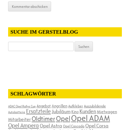
SUCHE IM GERSTELBLOG
Suchen
nach:
SCHLAGWÖRTER
Angebot
Angrillen
Aufkleber
Auszubildende
ADAC Opel Rallye Cup
Ersatzteile
Kunden
Jubiläum
Kino
Mietwagen
Autobatterie
Opel ADAM
Opel
Oldtimer
Mitarbeiter
Opel Ampera
Opel Astra
Opel Corsa
Opel Cascada