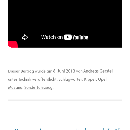
6. Juni 2013
Andreas Gerstel
Dieser Beitrag wurde am
von
unter
Technik
veröffentlicht. Schlagwörter:
Kipper
,
Opel
Movano
,
Sonderfahrzeug
.