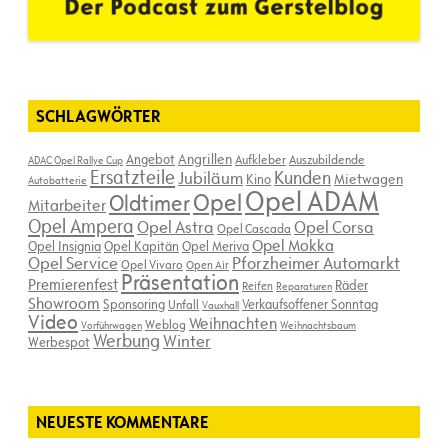
SCHLAGWÖRTER
Angebot
Angrillen
Aufkleber
Auszubildende
ADAC Opel Rallye Cup
Ersatzteile
Kunden
Jubiläum
Kino
Mietwagen
Autobatterie
Opel ADAM
Opel
Oldtimer
Mitarbeiter
Opel Ampera
Opel Astra
Opel Corsa
Opel Cascada
Opel Mokka
Opel Insignia
Opel Kapitän
Opel Meriva
Opel Service
Pforzheimer Automarkt
Opel Vivaro
Open Air
Präsentation
Premierenfest
Räder
Reifen
Reparaturen
Showroom
Sponsoring
Verkaufsoffener Sonntag
Unfall
Vauxhall
Video
Weihnachten
Weblog
Vorführwagen
Weihnachtsbaum
Werbung
Winter
Werbespot
NEUESTE KOMMENTARE