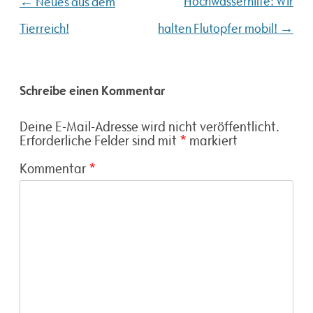
Beitragsnavigation
←
Hochwasserhilfe: Wir
Neues aus dem
→
Tierreich!
halten Flutopfer mobil!
Schreibe einen Kommentar
Deine E-Mail-Adresse wird nicht veröffentlicht.
Erforderliche Felder sind mit
*
markiert
Kommentar
*