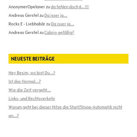
AnonymerOpelaner
zu
da fehlen doch 6…!!!
Andreas Gerstel
zu
Da isser ja…
Rocks E - Liebhabär
zu
Da isser ja…
Andreas Gerstel
zu
Cabrio gefällig?
NEUESTE BEITRÄGE
Hey Besim, wo bist Du…?
Ist das Normal…?
Wie die Zeit vergeht…
Links- und Rechtsverkehr
Warum geht bei dieser Hitze die Start/Stopp-Automatik nicht
an…?