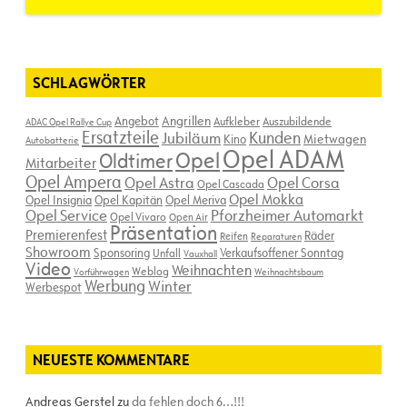
SCHLAGWÖRTER
Angebot
Angrillen
Aufkleber
Auszubildende
ADAC Opel Rallye Cup
Ersatzteile
Kunden
Jubiläum
Kino
Mietwagen
Autobatterie
Opel ADAM
Opel
Oldtimer
Mitarbeiter
Opel Ampera
Opel Astra
Opel Corsa
Opel Cascada
Opel Mokka
Opel Insignia
Opel Kapitän
Opel Meriva
Opel Service
Pforzheimer Automarkt
Opel Vivaro
Open Air
Präsentation
Premierenfest
Räder
Reifen
Reparaturen
Showroom
Sponsoring
Verkaufsoffener Sonntag
Unfall
Vauxhall
Video
Weihnachten
Weblog
Vorführwagen
Weihnachtsbaum
Werbung
Winter
Werbespot
NEUESTE KOMMENTARE
Andreas Gerstel
zu
da fehlen doch 6…!!!