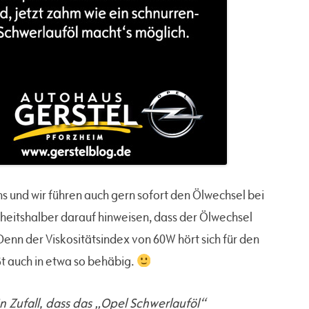
ns und wir führen auch gern sofort den Ölwechsel bei
rheitshalber darauf hinweisen, dass der Ölwechsel
Denn der Viskositätsindex von 60W hört sich für den
eßt auch in etwa so behäbig.
in Zufall, dass das „Opel Schwerlauföl“