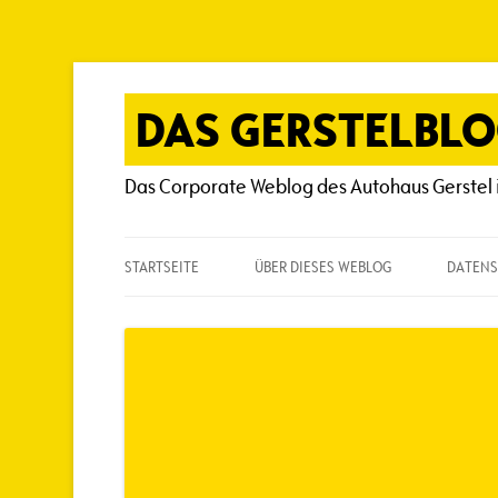
Zum
Inhalt
springen
DAS GERSTELBL
Das Corporate Weblog des Autohaus Gerstel 
STARTSEITE
ÜBER DIESES WEBLOG
DATENS
ÜBER DIESES WEBLOG
HÄUFIG GESTELLTE FRAGEN
SPIELREGELN
AUTOREN