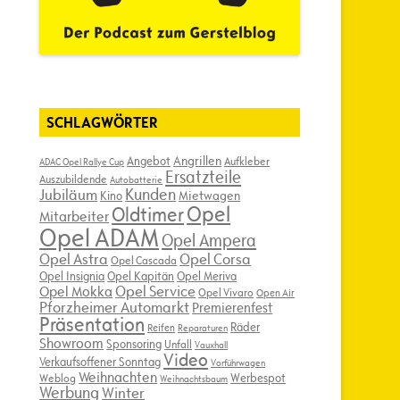
SCHLAGWÖRTER
Angebot
Angrillen
Aufkleber
ADAC Opel Rallye Cup
Ersatzteile
Auszubildende
Autobatterie
Kunden
Jubiläum
Kino
Mietwagen
Opel
Oldtimer
Mitarbeiter
Opel ADAM
Opel Ampera
Opel Astra
Opel Corsa
Opel Cascada
Opel Insignia
Opel Kapitän
Opel Meriva
Opel Service
Opel Mokka
Opel Vivaro
Open Air
Pforzheimer Automarkt
Premierenfest
Präsentation
Räder
Reifen
Reparaturen
Showroom
Sponsoring
Unfall
Vauxhall
Video
Verkaufsoffener Sonntag
Vorführwagen
Weihnachten
Werbespot
Weblog
Weihnachtsbaum
Werbung
Winter