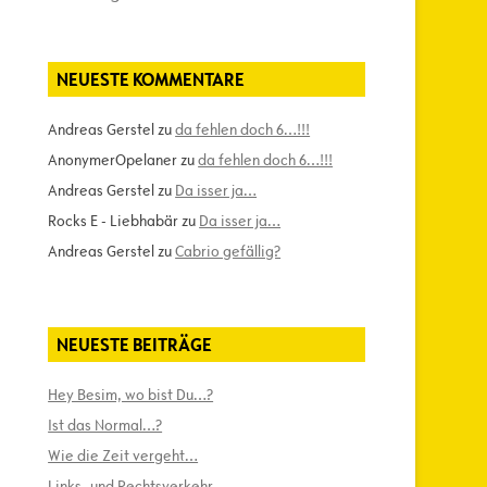
NEUESTE KOMMENTARE
Andreas Gerstel
zu
da fehlen doch 6…!!!
AnonymerOpelaner
zu
da fehlen doch 6…!!!
Andreas Gerstel
zu
Da isser ja…
Rocks E - Liebhabär
zu
Da isser ja…
Andreas Gerstel
zu
Cabrio gefällig?
NEUESTE BEITRÄGE
Hey Besim, wo bist Du…?
Ist das Normal…?
Wie die Zeit vergeht…
Links- und Rechtsverkehr