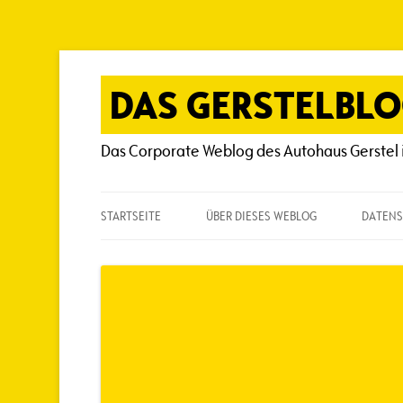
Zum
Inhalt
springen
DAS GERSTELBL
Das Corporate Weblog des Autohaus Gerstel 
STARTSEITE
ÜBER DIESES WEBLOG
DATENS
ÜBER DIESES WEBLOG
HÄUFIG GESTELLTE FRAGEN
SPIELREGELN
AUTOREN