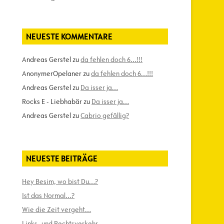
NEUESTE KOMMENTARE
Andreas Gerstel
zu
da fehlen doch 6…!!!
AnonymerOpelaner
zu
da fehlen doch 6…!!!
Andreas Gerstel
zu
Da isser ja…
Rocks E - Liebhabär
zu
Da isser ja…
Andreas Gerstel
zu
Cabrio gefällig?
NEUESTE BEITRÄGE
Hey Besim, wo bist Du…?
Ist das Normal…?
Wie die Zeit vergeht…
Links- und Rechtsverkehr