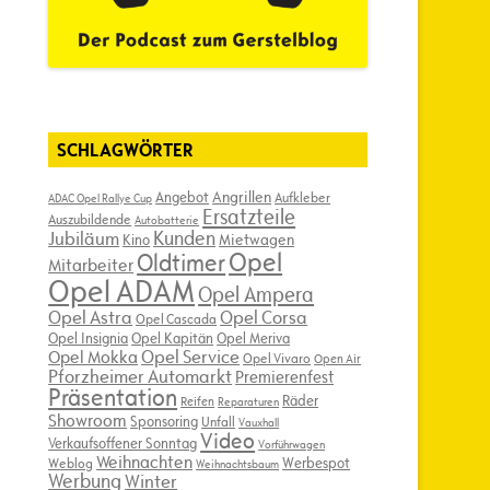
SCHLAGWÖRTER
Angebot
Angrillen
Aufkleber
ADAC Opel Rallye Cup
Ersatzteile
Auszubildende
Autobatterie
Kunden
Jubiläum
Kino
Mietwagen
Opel
Oldtimer
Mitarbeiter
Opel ADAM
Opel Ampera
Opel Astra
Opel Corsa
Opel Cascada
Opel Insignia
Opel Kapitän
Opel Meriva
Opel Service
Opel Mokka
Opel Vivaro
Open Air
Pforzheimer Automarkt
Premierenfest
Präsentation
Räder
Reifen
Reparaturen
Showroom
Sponsoring
Unfall
Vauxhall
Video
Verkaufsoffener Sonntag
Vorführwagen
Weihnachten
Werbespot
Weblog
Weihnachtsbaum
Werbung
Winter