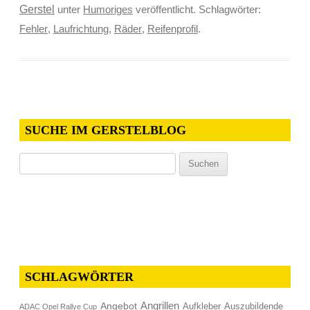
Gerstel
unter
Humoriges
veröffentlicht. Schlagwörter:
Fehler
,
Laufrichtung
,
Räder
,
Reifenprofil
.
SUCHE IM GERSTELBLOG
Suchen
nach:
SCHLAGWÖRTER
Angrillen
Angebot
Aufkleber
Auszubildende
ADAC Opel Rallye Cup