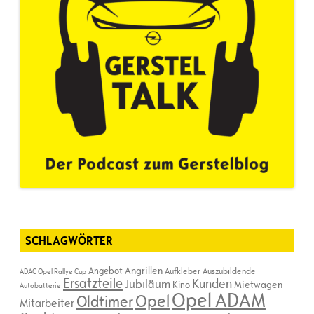
SCHLAGWÖRTER
Angebot
Angrillen
Aufkleber
Auszubildende
ADAC Opel Rallye Cup
Ersatzteile
Kunden
Jubiläum
Kino
Mietwagen
Autobatterie
Opel ADAM
Opel
Oldtimer
Mitarbeiter