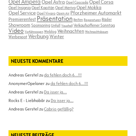
Opel Ampera
Opel Astra
Opel Corsa
Opel Cascada
Opel Mokka
Opel Insignia
Opel Kapitän
Opel Meriva
Opel Service
Pforzheimer Automarkt
Opel Vivaro
Open Air
Präsentation
Premierenfest
Räder
Reifen
Reparaturen
Showroom
Sponsoring
Verkaufsoffener Sonntag
Unfall
Vauxhall
Video
Weihnachten
Weblog
Vorführwagen
Weihnachtsbaum
Werbung
Winter
Werbespot
NEUESTE KOMMENTARE
Andreas Gerstel
zu
da fehlen doch 6…!!!
AnonymerOpelaner
zu
da fehlen doch 6…!!!
Andreas Gerstel
zu
Da isser ja…
Rocks E - Liebhabär
zu
Da isser ja…
Andreas Gerstel
zu
Cabrio gefällig?
NEUESTE BEITRÄGE