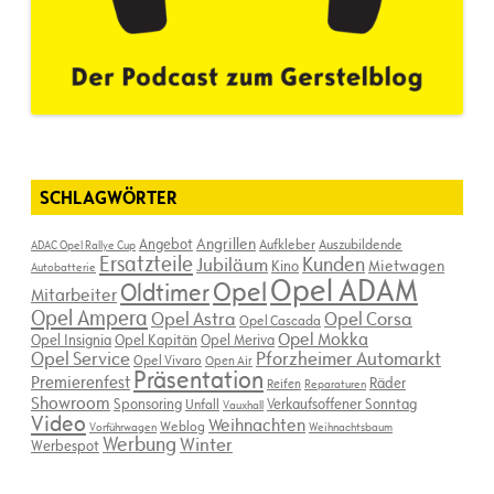
SCHLAGWÖRTER
Angebot
Angrillen
Aufkleber
Auszubildende
ADAC Opel Rallye Cup
Ersatzteile
Kunden
Jubiläum
Kino
Mietwagen
Autobatterie
Opel ADAM
Opel
Oldtimer
Mitarbeiter
Opel Ampera
Opel Astra
Opel Corsa
Opel Cascada
Opel Mokka
Opel Insignia
Opel Kapitän
Opel Meriva
Opel Service
Pforzheimer Automarkt
Opel Vivaro
Open Air
Präsentation
Premierenfest
Räder
Reifen
Reparaturen
Showroom
Sponsoring
Verkaufsoffener Sonntag
Unfall
Vauxhall
Video
Weihnachten
Weblog
Vorführwagen
Weihnachtsbaum
Werbung
Winter
Werbespot