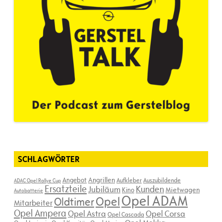
SCHLAGWÖRTER
Angebot
Angrillen
Aufkleber
Auszubildende
ADAC Opel Rallye Cup
Ersatzteile
Kunden
Jubiläum
Kino
Mietwagen
Autobatterie
Opel ADAM
Opel
Oldtimer
Mitarbeiter
Opel Ampera
Opel Astra
Opel Corsa
Opel Cascada