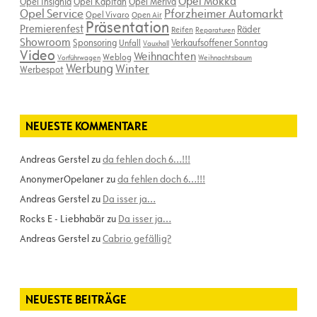
Opel Mokka
Opel Insignia
Opel Kapitän
Opel Meriva
Opel Service
Pforzheimer Automarkt
Opel Vivaro
Open Air
Präsentation
Premierenfest
Räder
Reifen
Reparaturen
Showroom
Sponsoring
Verkaufsoffener Sonntag
Unfall
Vauxhall
Video
Weihnachten
Weblog
Vorführwagen
Weihnachtsbaum
Werbung
Winter
Werbespot
NEUESTE KOMMENTARE
Andreas Gerstel
zu
da fehlen doch 6…!!!
AnonymerOpelaner
zu
da fehlen doch 6…!!!
Andreas Gerstel
zu
Da isser ja…
Rocks E - Liebhabär
zu
Da isser ja…
Andreas Gerstel
zu
Cabrio gefällig?
NEUESTE BEITRÄGE