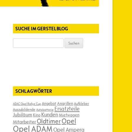
SUCHE IM GERSTELBLOG
Suchen
nach:
SCHLAGWÖRTER
Angebot
Angrillen
Aufkleber
ADAC Opel Rallye Cup
Ersatzteile
Auszubildende
Autobatterie
Kunden
Jubiläum
Kino
Mietwagen
Opel
Oldtimer
Mitarbeiter
Opel ADAM
Opel Ampera