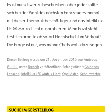
Es ist nur schwer zu beschreiben, aber jeder sollte
sich bei der Wahl des nächsten Fahrzeuges einmal
mit dieser Thematik beschäftigen und das IntelliLux
LED® Matrix Licht ausprobieren. Mein Fazit steht
fest: Ich arbeite ab sofort Nachtschicht im Verkauf!
Die Frage ist nur, was meine Chefs wohl dazu sagen.
21. Dezember 2015
Andreas
Dieser Beitrag wurde am
von
Gerstel
unter
Technik
veröffentlicht. Schlagwörter:
Goldenes
Lenkrad
,
IntelliLux LED Matrix Licht
,
Opel Astra
,
Scheinwerfer
.
SUCHE IM GERSTELBLOG