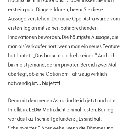
Nachtschicht im Autohaus! … aber lassen Sie mich
erst ein paar Dinge erklären, bevor Sie diese
Aussage verstehen: Der neue Opel Astra wurde vom
ersten Tag an mit seinen bahnbrechenden
Innovationen beworben. Die häufigste Aussage, die
man als Verkäufer hört, wenn man ein neues Feature
hat, lautet: „Das braucht doch eh keiner.“ Auch ich
bin meist jemand, der im privaten Bereich zwei Mal
überlegt, ob eine Option am Fahrzeug wirklich
notwendig ist… bis jetzt!
Denn mit dem neuen Astra durfte ich jetzt auch das
IntelliLux LED®-Matrixlicht einmal testen. Bei Tag
war das Fazit schnell gefunden: „Es sind halt
Scheinwerfer.“ Aber wehe, wenn die Dämmerung