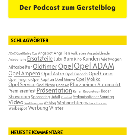
SCHLAGWÖRTER
Angebot
Angrillen
Aufkleber
Auszubildende
ADAC Opel Rallye Cup
Ersatzteile
Kunden
Jubiläum
Kino
Mietwagen
Autobatterie
Opel ADAM
Opel
Oldtimer
Mitarbeiter
Opel Ampera
Opel Astra
Opel Corsa
Opel Cascada
Opel Mokka
Opel Insignia
Opel Kapitän
Opel Meriva
Opel Service
Pforzheimer Automarkt
Opel Vivaro
Open Air
Präsentation
Premierenfest
Räder
Reifen
Reparaturen
Showroom
Sponsoring
Verkaufsoffener Sonntag
Unfall
Vauxhall
Video
Weihnachten
Weblog
Vorführwagen
Weihnachtsbaum
Werbung
Winter
Werbespot
NEUESTE KOMMENTARE