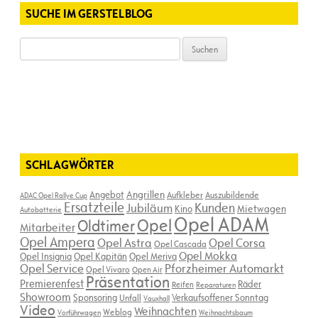
SUCHE IM GERSTELBLOG
Suchen
nach:
SCHLAGWÖRTER
Angebot
Angrillen
Aufkleber
Auszubildende
ADAC Opel Rallye Cup
Ersatzteile
Kunden
Jubiläum
Kino
Mietwagen
Autobatterie
Opel ADAM
Opel
Oldtimer
Mitarbeiter
Opel Ampera
Opel Astra
Opel Corsa
Opel Cascada
Opel Mokka
Opel Insignia
Opel Kapitän
Opel Meriva
Opel Service
Pforzheimer Automarkt
Opel Vivaro
Open Air
Präsentation
Premierenfest
Räder
Reifen
Reparaturen
Showroom
Sponsoring
Verkaufsoffener Sonntag
Unfall
Vauxhall
Video
Weihnachten
Weblog
Vorführwagen
Weihnachtsbaum