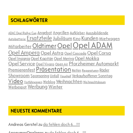
SCHLAGWÖRTER
Angebot
Angrillen
Aufkleber
Auszubildende
ADAC Opel Rallye Cup
Ersatzteile
Kunden
Jubiläum
Kino
Mietwagen
Autobatterie
Opel ADAM
Opel
Oldtimer
Mitarbeiter
Opel Ampera
Opel Astra
Opel Corsa
Opel Cascada
Opel Mokka
Opel Insignia
Opel Kapitän
Opel Meriva
Opel Service
Pforzheimer Automarkt
Opel Vivaro
Open Air
Präsentation
Premierenfest
Räder
Reifen
Reparaturen
Showroom
Sponsoring
Verkaufsoffener Sonntag
Unfall
Vauxhall
Video
Weihnachten
Weblog
Vorführwagen
Weihnachtsbaum
Werbung
Winter
Werbespot
NEUESTE KOMMENTARE
Andreas Gerstel
zu
da fehlen doch 6…!!!
AnonymerOpelaner
zu
da fehlen doch 6…!!!