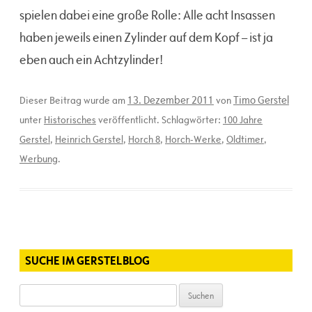
spielen dabei eine große Rolle: Alle acht Insassen
haben jeweils einen Zylinder auf dem Kopf – ist ja
eben auch ein Achtzylinder!
13. Dezember 2011
Timo Gerstel
Dieser Beitrag wurde am
von
unter
Historisches
veröffentlicht. Schlagwörter:
100 Jahre
Gerstel
,
Heinrich Gerstel
,
Horch 8
,
Horch-Werke
,
Oldtimer
,
Werbung
.
SUCHE IM GERSTELBLOG
Suchen
nach: