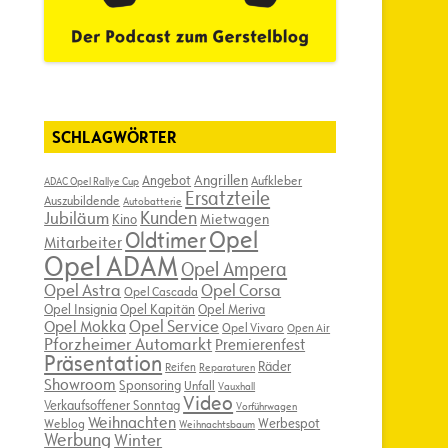
SCHLAGWÖRTER
Angebot
Angrillen
Aufkleber
ADAC Opel Rallye Cup
Ersatzteile
Auszubildende
Autobatterie
Kunden
Jubiläum
Kino
Mietwagen
Opel
Oldtimer
Mitarbeiter
Opel ADAM
Opel Ampera
Opel Astra
Opel Corsa
Opel Cascada
Opel Insignia
Opel Kapitän
Opel Meriva
Opel Service
Opel Mokka
Opel Vivaro
Open Air
Pforzheimer Automarkt
Premierenfest
Präsentation
Räder
Reifen
Reparaturen
Showroom
Sponsoring
Unfall
Vauxhall
Video
Verkaufsoffener Sonntag
Vorführwagen
Weihnachten
Werbespot
Weblog
Weihnachtsbaum
Werbung
Winter