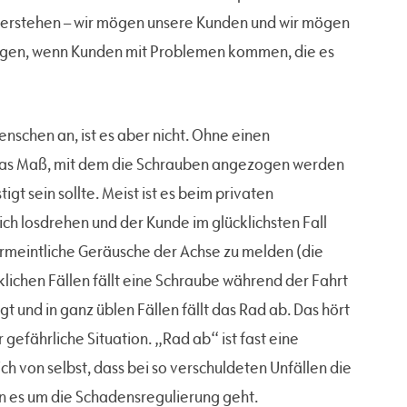
verstehen – wir mögen unsere Kunden und wir mögen
orgen, wenn Kunden mit Problemen kommen, die es
enschen an, ist es aber nicht. Ohne einen
das Maß, mit dem die Schrauben angezogen werden
gt sein sollte. Meist ist es beim privaten
ch losdrehen und der Kunde im glücklichsten Fall
ermeintliche Geräusche der Achse zu melden (die
lichen Fällen fällt eine Schraube während der Fahrt
 und in ganz üblen Fällen fällt das Rad ab. Das hört
ehr gefährliche Situation. „Rad ab“ ist fast eine
ich von selbst, dass bei so verschuldeten Unfällen die
 es um die Schadensregulierung geht.