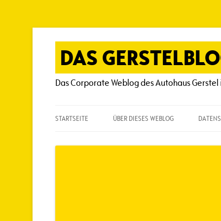
Zum
Inhalt
springen
DAS GERSTELBL
Das Corporate Weblog des Autohaus Gerstel 
STARTSEITE
ÜBER DIESES WEBLOG
DATENS
ÜBER DIESES WEBLOG
HÄUFIG GESTELLTE FRAGEN
SPIELREGELN
AUTOREN