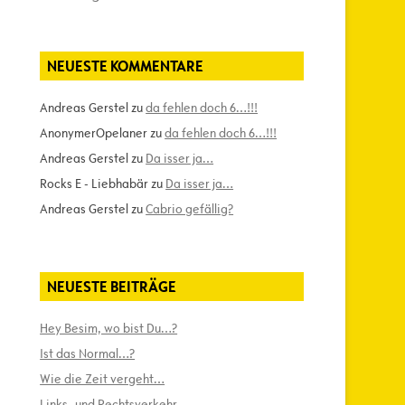
NEUESTE KOMMENTARE
Andreas Gerstel
zu
da fehlen doch 6…!!!
AnonymerOpelaner
zu
da fehlen doch 6…!!!
Andreas Gerstel
zu
Da isser ja…
Rocks E - Liebhabär
zu
Da isser ja…
Andreas Gerstel
zu
Cabrio gefällig?
NEUESTE BEITRÄGE
Hey Besim, wo bist Du…?
Ist das Normal…?
Wie die Zeit vergeht…
Links- und Rechtsverkehr