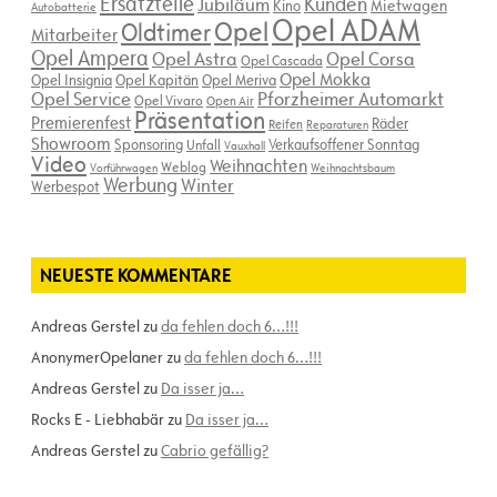
Ersatzteile
Kunden
Jubiläum
Kino
Mietwagen
Autobatterie
Opel ADAM
Opel
Oldtimer
Mitarbeiter
Opel Ampera
Opel Astra
Opel Corsa
Opel Cascada
Opel Mokka
Opel Insignia
Opel Kapitän
Opel Meriva
Opel Service
Pforzheimer Automarkt
Opel Vivaro
Open Air
Präsentation
Premierenfest
Räder
Reifen
Reparaturen
Showroom
Sponsoring
Verkaufsoffener Sonntag
Unfall
Vauxhall
Video
Weihnachten
Weblog
Vorführwagen
Weihnachtsbaum
Werbung
Winter
Werbespot
NEUESTE KOMMENTARE
Andreas Gerstel
zu
da fehlen doch 6…!!!
AnonymerOpelaner
zu
da fehlen doch 6…!!!
Andreas Gerstel
zu
Da isser ja…
Rocks E - Liebhabär
zu
Da isser ja…
Andreas Gerstel
zu
Cabrio gefällig?