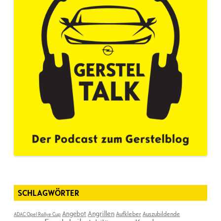
SCHLAGWÖRTER
Angebot
Angrillen
Aufkleber
Auszubildende
ADAC Opel Rallye Cup