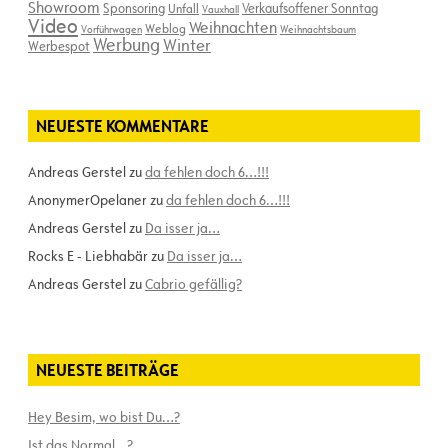
Showroom
Sponsoring
Verkaufsoffener Sonntag
Unfall
Vauxhall
Video
Weihnachten
Weblog
Vorführwagen
Weihnachtsbaum
Werbung
Winter
Werbespot
NEUESTE KOMMENTARE
Andreas Gerstel
zu
da fehlen doch 6…!!!
AnonymerOpelaner
zu
da fehlen doch 6…!!!
Andreas Gerstel
zu
Da isser ja…
Rocks E - Liebhabär
zu
Da isser ja…
Andreas Gerstel
zu
Cabrio gefällig?
NEUESTE BEITRÄGE
Hey Besim, wo bist Du…?
Ist das Normal…?