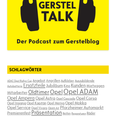
SCHLAGWÖRTER
Angebot
Angrillen
Aufkleber
Auszubildende
ADAC Opel Rallye Cup
Ersatzteile
Kunden
Jubiläum
Kino
Mietwagen
Autobatterie
Opel ADAM
Opel
Oldtimer
Mitarbeiter
Opel Ampera
Opel Astra
Opel Corsa
Opel Cascada
Opel Mokka
Opel Insignia
Opel Kapitän
Opel Meriva
Opel Service
Pforzheimer Automarkt
Opel Vivaro
Open Air
Präsentation
Premierenfest
Räder
Reifen
Reparaturen