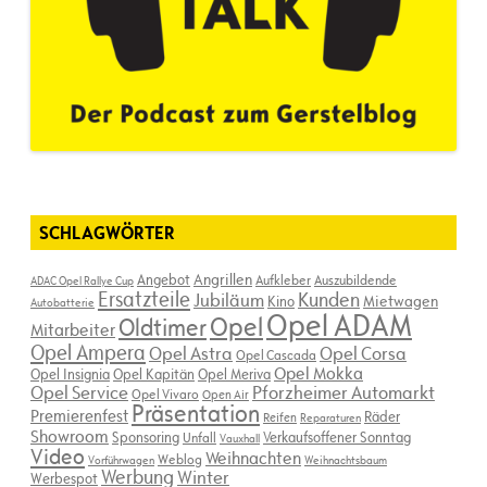
SCHLAGWÖRTER
Angebot
Angrillen
Aufkleber
Auszubildende
ADAC Opel Rallye Cup
Ersatzteile
Kunden
Jubiläum
Kino
Mietwagen
Autobatterie
Opel ADAM
Opel
Oldtimer
Mitarbeiter
Opel Ampera
Opel Astra
Opel Corsa
Opel Cascada
Opel Mokka
Opel Insignia
Opel Kapitän
Opel Meriva
Opel Service
Pforzheimer Automarkt
Opel Vivaro
Open Air
Präsentation
Premierenfest
Räder
Reifen
Reparaturen
Showroom
Sponsoring
Verkaufsoffener Sonntag
Unfall
Vauxhall
Video
Weihnachten
Weblog
Vorführwagen
Weihnachtsbaum
Werbung
Winter
Werbespot