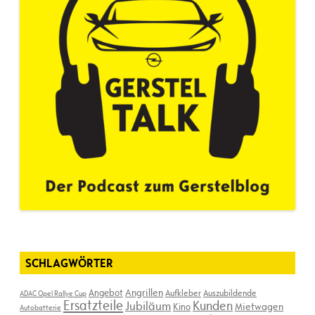
SCHLAGWÖRTER
Angebot
Angrillen
Aufkleber
Auszubildende
ADAC Opel Rallye Cup
Ersatzteile
Kunden
Jubiläum
Kino
Mietwagen
Autobatterie