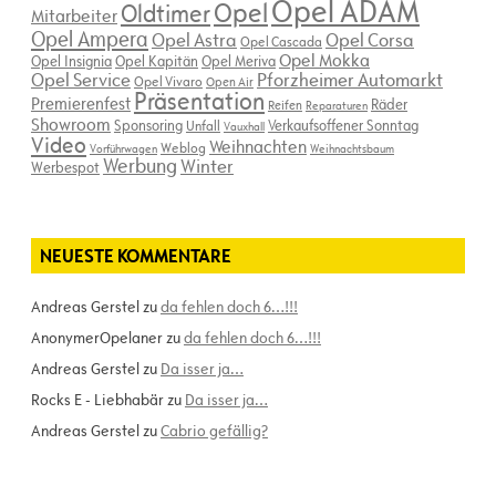
Opel ADAM
Opel
Oldtimer
Mitarbeiter
Opel Ampera
Opel Astra
Opel Corsa
Opel Cascada
Opel Mokka
Opel Insignia
Opel Kapitän
Opel Meriva
Opel Service
Pforzheimer Automarkt
Opel Vivaro
Open Air
Präsentation
Premierenfest
Räder
Reifen
Reparaturen
Showroom
Sponsoring
Verkaufsoffener Sonntag
Unfall
Vauxhall
Video
Weihnachten
Weblog
Vorführwagen
Weihnachtsbaum
Werbung
Winter
Werbespot
NEUESTE KOMMENTARE
Andreas Gerstel
zu
da fehlen doch 6…!!!
AnonymerOpelaner
zu
da fehlen doch 6…!!!
Andreas Gerstel
zu
Da isser ja…
Rocks E - Liebhabär
zu
Da isser ja…
Andreas Gerstel
zu
Cabrio gefällig?