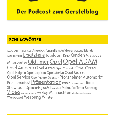
SCHLAGWÖRTER
Angebot
Angrillen
Aufkleber
Auszubildende
ADAC Opel Rallye Cup
Ersatzteile
Kunden
Jubiläum
Kino
Mietwagen
Autobatterie
Opel ADAM
Opel
Oldtimer
Mitarbeiter
Opel Ampera
Opel Astra
Opel Corsa
Opel Cascada
Opel Mokka
Opel Insignia
Opel Kapitän
Opel Meriva
Opel Service
Pforzheimer Automarkt
Opel Vivaro
Open Air
Präsentation
Premierenfest
Räder
Reifen
Reparaturen
Showroom
Sponsoring
Verkaufsoffener Sonntag
Unfall
Vauxhall
Video
Weihnachten
Weblog
Vorführwagen
Weihnachtsbaum
Werbung
Winter
Werbespot