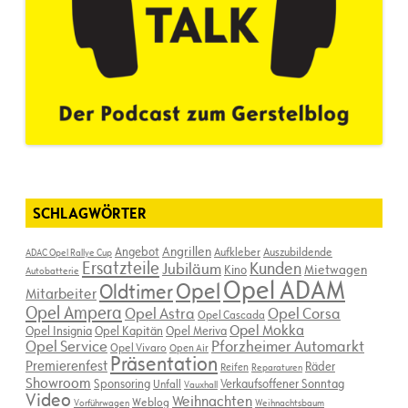
SCHLAGWÖRTER
Angebot
Angrillen
Aufkleber
Auszubildende
ADAC Opel Rallye Cup
Ersatzteile
Kunden
Jubiläum
Kino
Mietwagen
Autobatterie
Opel ADAM
Opel
Oldtimer
Mitarbeiter
Opel Ampera
Opel Astra
Opel Corsa
Opel Cascada
Opel Mokka
Opel Insignia
Opel Kapitän
Opel Meriva
Opel Service
Pforzheimer Automarkt
Opel Vivaro
Open Air
Präsentation
Premierenfest
Räder
Reifen
Reparaturen
Showroom
Sponsoring
Verkaufsoffener Sonntag
Unfall
Vauxhall
Video
Weihnachten
Weblog
Vorführwagen
Weihnachtsbaum