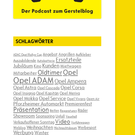
SCHLAGWÖRTER
Angebot
Angrillen
Aufkleber
ADAC Opel Rallye Cup
Ersatzteile
Auszubildende
Autobatterie
Kunden
Jubiläum
Kino
Mietwagen
Opel
Oldtimer
Mitarbeiter
Opel ADAM
Opel Ampera
Opel Astra
Opel Corsa
Opel Cascada
Opel Insignia
Opel Kapitän
Opel Meriva
Opel Service
Opel Mokka
Opel Vivaro
Open Air
Pforzheimer Automarkt
Premierenfest
Präsentation
Räder
Reifen
Reparaturen
Showroom
Sponsoring
Unfall
Vauxhall
Video
Verkaufsoffener Sonntag
Vorführwagen
Weihnachten
Werbespot
Weblog
Weihnachtsbaum
Werbung
Winter