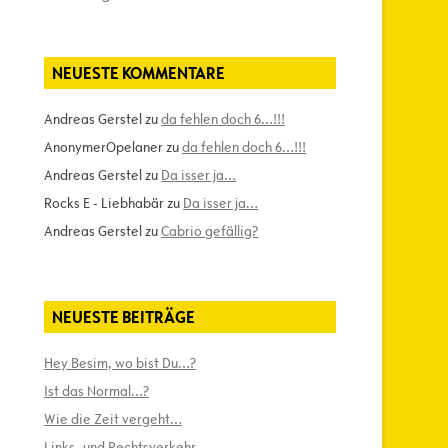
NEUESTE KOMMENTARE
Andreas Gerstel
zu
da fehlen doch 6…!!!
AnonymerOpelaner
zu
da fehlen doch 6…!!!
Andreas Gerstel
zu
Da isser ja…
Rocks E - Liebhabär
zu
Da isser ja…
Andreas Gerstel
zu
Cabrio gefällig?
NEUESTE BEITRÄGE
Hey Besim, wo bist Du…?
Ist das Normal…?
Wie die Zeit vergeht…
Links- und Rechtsverkehr