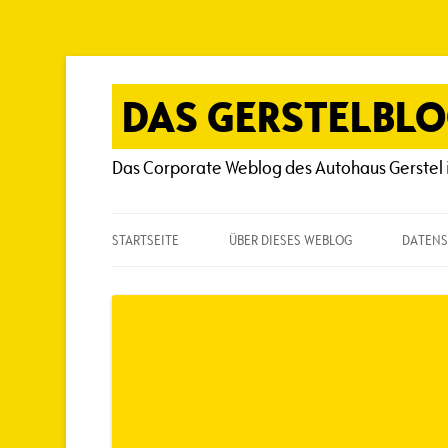
Zum
Inhalt
springen
DAS GERSTELBL
Das Corporate Weblog des Autohaus Gerstel 
STARTSEITE
ÜBER DIESES WEBLOG
DATENS
ÜBER DIESES WEBLOG
HÄUFIG GESTELLTE FRAGEN
SPIELREGELN
AUTOREN