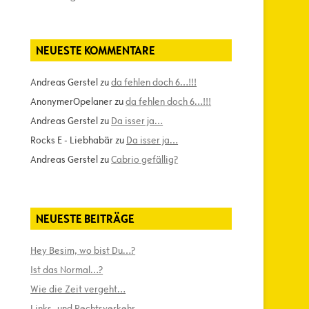
NEUESTE KOMMENTARE
Andreas Gerstel
zu
da fehlen doch 6…!!!
AnonymerOpelaner
zu
da fehlen doch 6…!!!
Andreas Gerstel
zu
Da isser ja…
Rocks E - Liebhabär
zu
Da isser ja…
Andreas Gerstel
zu
Cabrio gefällig?
NEUESTE BEITRÄGE
Hey Besim, wo bist Du…?
Ist das Normal…?
Wie die Zeit vergeht…
Links- und Rechtsverkehr