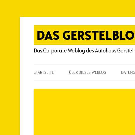
Zum
Inhalt
springen
DAS GERSTELBL
Das Corporate Weblog des Autohaus Gerstel 
STARTSEITE
ÜBER DIESES WEBLOG
DATENS
ÜBER DIESES WEBLOG
HÄUFIG GESTELLTE FRAGEN
SPIELREGELN
AUTOREN