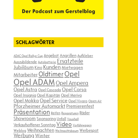
SCHLAGWÖRTER
Angebot
Angrillen
Aufkleber
ADAC Opel Rallye Cup
Ersatzteile
Auszubildende
Autobatterie
Kunden
Jubiläum
Kino
Mietwagen
Opel
Oldtimer
Mitarbeiter
Opel ADAM
Opel Ampera
Opel Astra
Opel Corsa
Opel Cascada
Opel Insignia
Opel Kapitän
Opel Meriva
Opel Service
Opel Mokka
Opel Vivaro
Open Air
Pforzheimer Automarkt
Premierenfest
Präsentation
Räder
Reifen
Reparaturen
Showroom
Sponsoring
Unfall
Vauxhall
Video
Verkaufsoffener Sonntag
Vorführwagen
Weihnachten
Werbespot
Weblog
Weihnachtsbaum
Werbung
Winter