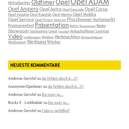
Opel ADAM
Opel
Oldtimer
Mitarbeiter
Opel Ampera
Opel Astra
Opel Corsa
Opel Cascada
Opel Mokka
Opel Insignia
Opel Kapitän
Opel Meriva
Opel Service
Pforzheimer Automarkt
Opel Vivaro
Open Air
Präsentation
Premierenfest
Räder
Reifen
Reparaturen
Showroom
Sponsoring
Verkaufsoffener Sonntag
Unfall
Vauxhall
Video
Weihnachten
Weblog
Vorführwagen
Weihnachtsbaum
Werbung
Winter
Werbespot
NEUESTE KOMMENTARE
Andreas Gerstel
zu
da fehlen doch 6…!!!
AnonymerOpelaner
zu
da fehlen doch 6…!!!
Andreas Gerstel
zu
Da isser ja…
Rocks E - Liebhabär
zu
Da isser ja…
Andreas Gerstel
zu
Cabrio gefällig?