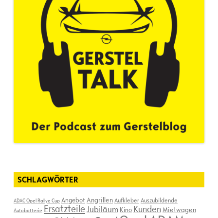
SCHLAGWÖRTER
Angebot
Angrillen
Aufkleber
Auszubildende
ADAC Opel Rallye Cup
Ersatzteile
Kunden
Jubiläum
Kino
Mietwagen
Autobatterie