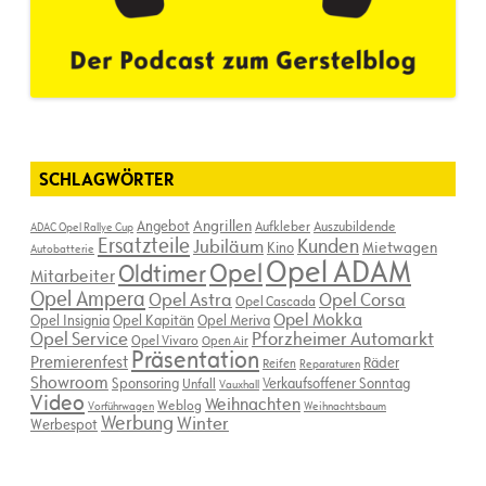
SCHLAGWÖRTER
Angebot
Angrillen
Aufkleber
Auszubildende
ADAC Opel Rallye Cup
Ersatzteile
Kunden
Jubiläum
Kino
Mietwagen
Autobatterie
Opel ADAM
Opel
Oldtimer
Mitarbeiter
Opel Ampera
Opel Astra
Opel Corsa
Opel Cascada
Opel Mokka
Opel Insignia
Opel Kapitän
Opel Meriva
Opel Service
Pforzheimer Automarkt
Opel Vivaro
Open Air
Präsentation
Premierenfest
Räder
Reifen
Reparaturen
Showroom
Sponsoring
Verkaufsoffener Sonntag
Unfall
Vauxhall
Video
Weihnachten
Weblog
Vorführwagen
Weihnachtsbaum
Werbung
Winter
Werbespot