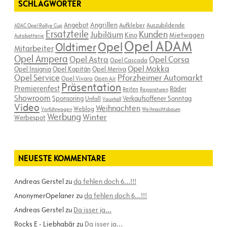
SCHLAGWÖRTER
Angebot
Angrillen
Aufkleber
Auszubildende
ADAC Opel Rallye Cup
Ersatzteile
Kunden
Jubiläum
Kino
Mietwagen
Autobatterie
Opel ADAM
Opel
Oldtimer
Mitarbeiter
Opel Ampera
Opel Astra
Opel Corsa
Opel Cascada
Opel Mokka
Opel Insignia
Opel Kapitän
Opel Meriva
Opel Service
Pforzheimer Automarkt
Opel Vivaro
Open Air
Präsentation
Premierenfest
Räder
Reifen
Reparaturen
Showroom
Sponsoring
Verkaufsoffener Sonntag
Unfall
Vauxhall
Video
Weihnachten
Weblog
Vorführwagen
Weihnachtsbaum
Werbung
Winter
Werbespot
NEUESTE KOMMENTARE
Andreas Gerstel
zu
da fehlen doch 6…!!!
AnonymerOpelaner
zu
da fehlen doch 6…!!!
Andreas Gerstel
zu
Da isser ja…
Rocks E - Liebhabär
zu
Da isser ja…