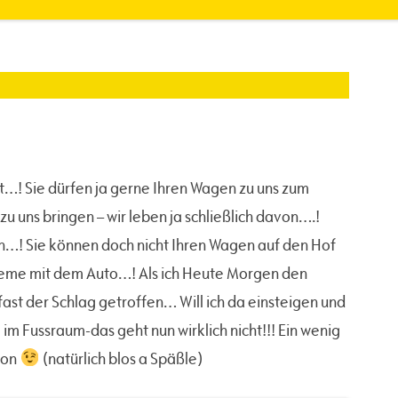
t…! Sie dürfen ja gerne Ihren Wagen zu uns zum
zu uns bringen – wir leben ja schließlich davon….!
len…! Sie können doch nicht Ihren Wagen auf den Hof
bleme mit dem Auto…! Als ich Heute Morgen den
a fast der Schlag getroffen… Will ich da einsteigen und
im Fussraum-das geht nun wirklich nicht!!! Ein wenig
chon
(natürlich blos a Späßle)