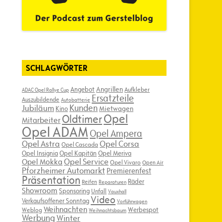
SCHLAGWÖRTER
Angebot
Angrillen
Aufkleber
ADAC Opel Rallye Cup
Ersatzteile
Auszubildende
Autobatterie
Kunden
Jubiläum
Kino
Mietwagen
Opel
Oldtimer
Mitarbeiter
Opel ADAM
Opel Ampera
Opel Astra
Opel Corsa
Opel Cascada
Opel Insignia
Opel Kapitän
Opel Meriva
Opel Service
Opel Mokka
Opel Vivaro
Open Air
Pforzheimer Automarkt
Premierenfest
Präsentation
Räder
Reifen
Reparaturen
Showroom
Sponsoring
Unfall
Vauxhall
Video
Verkaufsoffener Sonntag
Vorführwagen
Weihnachten
Werbespot
Weblog
Weihnachtsbaum
Werbung
Winter