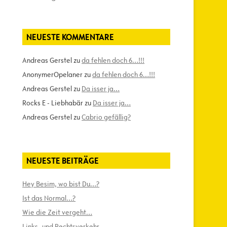
NEUESTE KOMMENTARE
Andreas Gerstel
zu
da fehlen doch 6…!!!
AnonymerOpelaner
zu
da fehlen doch 6…!!!
Andreas Gerstel
zu
Da isser ja…
Rocks E - Liebhabär
zu
Da isser ja…
Andreas Gerstel
zu
Cabrio gefällig?
NEUESTE BEITRÄGE
Hey Besim, wo bist Du…?
Ist das Normal…?
Wie die Zeit vergeht…
Links- und Rechtsverkehr