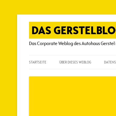
Zum
Inhalt
springen
DAS GERSTELBL
Das Corporate Weblog des Autohaus Gerstel 
STARTSEITE
ÜBER DIESES WEBLOG
DATENS
ÜBER DIESES WEBLOG
HÄUFIG GESTELLTE FRAGEN
SPIELREGELN
AUTOREN