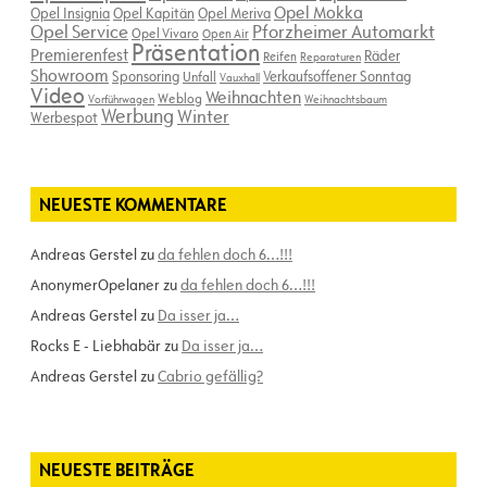
Opel Mokka
Opel Insignia
Opel Kapitän
Opel Meriva
Opel Service
Pforzheimer Automarkt
Opel Vivaro
Open Air
Präsentation
Premierenfest
Räder
Reifen
Reparaturen
Showroom
Sponsoring
Verkaufsoffener Sonntag
Unfall
Vauxhall
Video
Weihnachten
Weblog
Vorführwagen
Weihnachtsbaum
Werbung
Winter
Werbespot
NEUESTE KOMMENTARE
Andreas Gerstel
zu
da fehlen doch 6…!!!
AnonymerOpelaner
zu
da fehlen doch 6…!!!
Andreas Gerstel
zu
Da isser ja…
Rocks E - Liebhabär
zu
Da isser ja…
Andreas Gerstel
zu
Cabrio gefällig?
NEUESTE BEITRÄGE