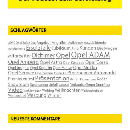
SCHLAGWÖRTER
Angebot
Angrillen
Aufkleber
Auszubildende
ADAC Opel Rallye Cup
Ersatzteile
Kunden
Jubiläum
Kino
Mietwagen
Autobatterie
Opel ADAM
Opel
Oldtimer
Mitarbeiter
Opel Ampera
Opel Astra
Opel Corsa
Opel Cascada
Opel Mokka
Opel Insignia
Opel Kapitän
Opel Meriva
Opel Service
Pforzheimer Automarkt
Opel Vivaro
Open Air
Präsentation
Premierenfest
Räder
Reifen
Reparaturen
Showroom
Sponsoring
Verkaufsoffener Sonntag
Unfall
Vauxhall
Video
Weihnachten
Weblog
Vorführwagen
Weihnachtsbaum
Werbung
Winter
Werbespot
NEUESTE KOMMENTARE