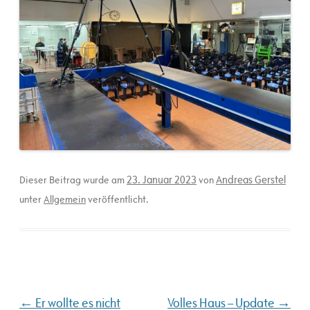
23. Januar 2023
Andreas Gerstel
Dieser Beitrag wurde am
von
unter
Allgemein
veröffentlicht.
Beitragsnavigation
←
→
Er wollte es nicht
Volles Haus – Update