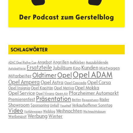
SCHLAGWÖRTER
Angebot
Angrillen
Aufkleber
Auszubildende
ADAC Opel Rallye Cup
Ersatzteile
Kunden
Jubiläum
Kino
Mietwagen
Autobatterie
Opel ADAM
Opel
Oldtimer
Mitarbeiter
Opel Ampera
Opel Astra
Opel Corsa
Opel Cascada
Opel Mokka
Opel Insignia
Opel Kapitän
Opel Meriva
Opel Service
Pforzheimer Automarkt
Opel Vivaro
Open Air
Präsentation
Premierenfest
Räder
Reifen
Reparaturen
Showroom
Sponsoring
Verkaufsoffener Sonntag
Unfall
Vauxhall
Video
Weihnachten
Weblog
Vorführwagen
Weihnachtsbaum
Werbung
Winter
Werbespot