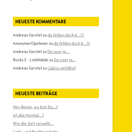
NEUESTE KOMMENTARE
Andreas Gerstel
zu
da fehlen doch 6…!!!
AnonymerOpelaner
zu
da fehlen doch 6…!!!
Andreas Gerstel
zu
Da isser ja…
Rocks E - Liebhabär
zu
Da isser ja…
Andreas Gerstel
zu
Cabrio gefällig?
NEUESTE BEITRÄGE
Hey Besim, wo bist Du…?
Ist das Normal…?
Wie die Zeit vergeht…
Links- und Rechtsverkehr