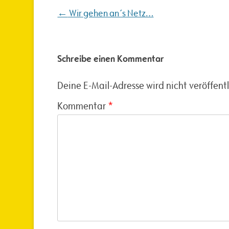
Beitragsnavigation
←
Wir gehen an´s Netz…
Schreibe einen Kommentar
Deine E-Mail-Adresse wird nicht veröffentl
Kommentar
*