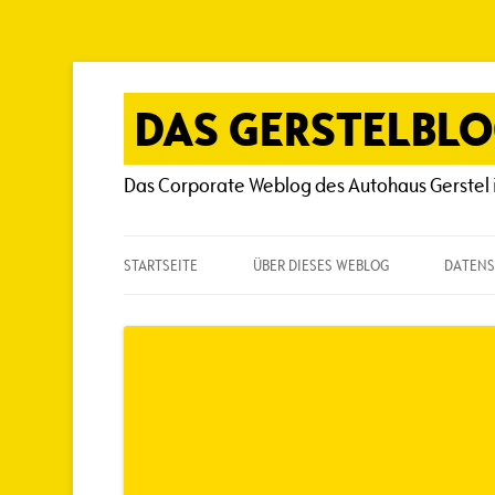
Zum
Inhalt
springen
DAS GERSTELBL
Das Corporate Weblog des Autohaus Gerstel 
STARTSEITE
ÜBER DIESES WEBLOG
DATENS
ÜBER DIESES WEBLOG
HÄUFIG GESTELLTE FRAGEN
SPIELREGELN
AUTOREN