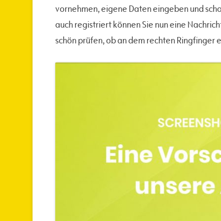
vornehmen, eigene Daten eingeben und schon g
auch registriert können Sie nun eine Nachric
schön prüfen, ob an dem rechten Ringfinger