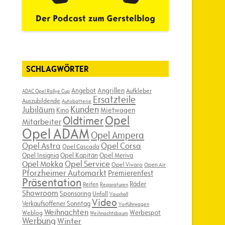
SCHLAGWÖRTER
Angebot
Angrillen
Aufkleber
ADAC Opel Rallye Cup
Ersatzteile
Auszubildende
Autobatterie
Kunden
Jubiläum
Kino
Mietwagen
Opel
Oldtimer
Mitarbeiter
Opel ADAM
Opel Ampera
Opel Astra
Opel Corsa
Opel Cascada
Opel Insignia
Opel Kapitän
Opel Meriva
Opel Service
Opel Mokka
Opel Vivaro
Open Air
Pforzheimer Automarkt
Premierenfest
Präsentation
Räder
Reifen
Reparaturen
Showroom
Sponsoring
Unfall
Vauxhall
Video
Verkaufsoffener Sonntag
Vorführwagen
Weihnachten
Werbespot
Weblog
Weihnachtsbaum
Werbung
Winter